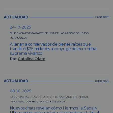
ACTUALIDAD
24.10.2025
24-10-2025
DILIGENCIA FORMA PARTE DE UNA DE LAS ARISTAS DEL CASO
HERMOSILLA
Allanan a conservador de bienes raíces que
transfirió $25 millones a cónyuge de exministra
suprema Vivanco
Por
Catalina Olate
ACTUALIDAD
08.10.2025
08-10-2025
LA ENTONCES JUEZA DE LA CORTE DE SANTIAGO ESCRIBIÓ AL
PENALISTA: “CONSEGUÍ APROX 8 Ó 9 VOTOS”
Nuevos chats revelan cómo Hermosilla, Sabaj y
Ulloa consiguieron votos para nombrar a la fiscal