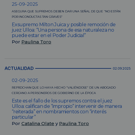
25-09-2025
ASEGURA QUE SUPREMOS DEBEN DAR UNA SEÑAL DE QUE “NO ESTÁN
POR INCONDUCTAS TAN GRAVES”
Exsupremo Milton Juica y posible remoción de
juez Ulloa: “Una persona de esa naturaleza no
puede estar en el Poder Judicial”
Por
Paulina Toro
ACTUALIDAD
02.09.2025
02-09-2025
REPROCHAN QUE LO HAYA HECHO “VALIÉNDOSE” DE UN ABOGADO
CERCANO A PERSONEROS DE GOBIERNO DE LA ÉPOCA
Este es el fallo de los supremos contra el juez
Ulloa: califican de “impropio” intervenir de manera
“reiterada” en nombramientos con “interés
particular”
Por
Catalina Olate
y
Paulina Toro