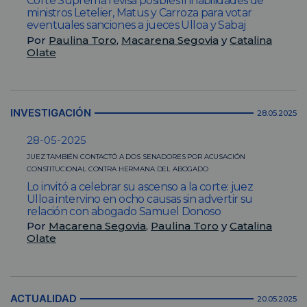
Corte Suprema revisa posibles inhabilidades de
ministros Letelier, Matus y Carroza para votar
eventuales sanciones a jueces Ulloa y Sabaj
Por
Paulina Toro
,
Macarena Segovia
y
Catalina
Olate
INVESTIGACIÓN
28.05.2025
28-05-2025
JUEZ TAMBIÉN CONTACTÓ A DOS SENADORES POR ACUSACIÓN
CONSTITUCIONAL CONTRA HERMANA DEL ABOGADO
Lo invitó a celebrar su ascenso a la corte: juez
Ulloa intervino en ocho causas sin advertir su
relación con abogado Samuel Donoso
Por
Macarena Segovia
,
Paulina Toro
y
Catalina
Olate
ACTUALIDAD
20.05.2025