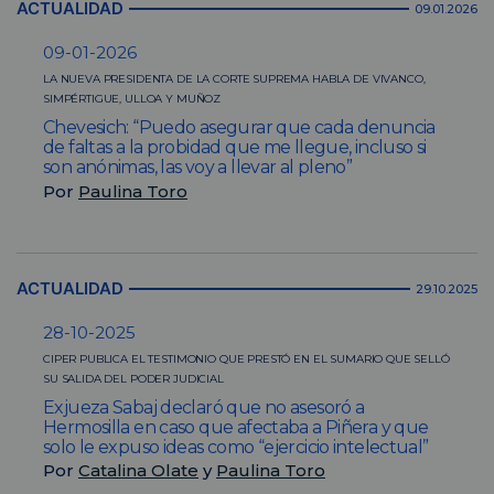
ACTUALIDAD
09.01.2026
09-01-2026
LA NUEVA PRESIDENTA DE LA CORTE SUPREMA HABLA DE VIVANCO,
SIMPÉRTIGUE, ULLOA Y MUÑOZ
Chevesich: “Puedo asegurar que cada denuncia
de faltas a la probidad que me llegue, incluso si
son anónimas, las voy a llevar al pleno”
Por
Paulina Toro
ACTUALIDAD
29.10.2025
28-10-2025
CIPER PUBLICA EL TESTIMONIO QUE PRESTÓ EN EL SUMARIO QUE SELLÓ
SU SALIDA DEL PODER JUDICIAL
Exjueza Sabaj declaró que no asesoró a
Hermosilla en caso que afectaba a Piñera y que
solo le expuso ideas como “ejercicio intelectual”
Por
Catalina Olate
y
Paulina Toro