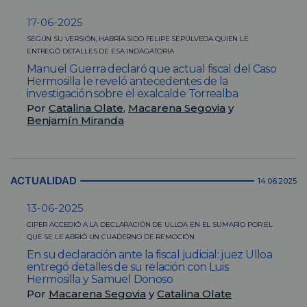
17-06-2025
SEGÚN SU VERSIÓN, HABRÍA SIDO FELIPE SEPÚLVEDA QUIEN LE
ENTREGÓ DETALLES DE ESA INDAGATORIA
Manuel Guerra declaró que actual fiscal del Caso
Hermosilla le reveló antecedentes de la
investigación sobre el exalcalde Torrealba
Por
Catalina Olate
,
Macarena Segovia
y
Benjamín Miranda
ACTUALIDAD
14.06.2025
13-06-2025
CIPER ACCEDIÓ A LA DECLARACIÓN DE ULLOA EN EL SUMARIO POR EL
QUE SE LE ABRIÓ UN CUADERNO DE REMOCIÓN
En su declaración ante la fiscal judicial: juez Ulloa
entregó detalles de su relación con Luis
Hermosilla y Samuel Donoso
Por
Macarena Segovia
y
Catalina Olate