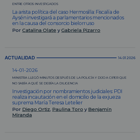
ENTRE OTROS INVESTIGADOS
La arista política del caso Hermosilla: Fiscalía de
Aysén investigará a parlamentarios mencionados
en la causa del consorcio bielorruso
Por
Catalina Olate
y
Gabriela Pizarro
ACTUALIDAD
14.01.2026
14-01-2026
MINISTRA LLEGÓ MINUTOS DESPUÉS DE LA POLICÍA Y DIJO A CIPER QUE
NO SABÍA A QUÉ SE DEBÍA LA DILIGENCIA
Investigación por nombramientos judiciales: PDI
realiza incautación en el domicilio de la exjueza
suprema María Teresa Letelier
Por
Diego Ortiz
,
Paulina Toro
y
Benjamín
Miranda