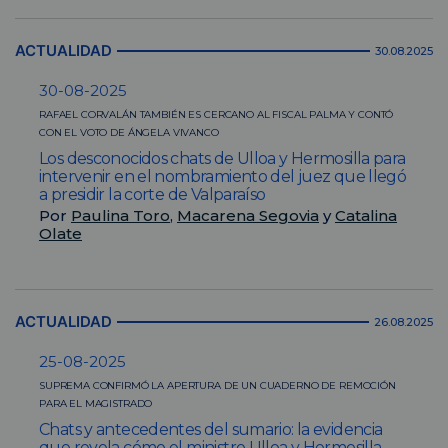
ACTUALIDAD
30.08.2025
30-08-2025
RAFAEL CORVALÁN TAMBIÉN ES CERCANO AL FISCAL PALMA Y CONTÓ
CON EL VOTO DE ÁNGELA VIVANCO
Los desconocidos chats de Ulloa y Hermosilla para
intervenir en el nombramiento del juez que llegó
a presidir la corte de Valparaíso
Por
Paulina Toro
,
Macarena Segovia
y
Catalina
Olate
ACTUALIDAD
26.08.2025
25-08-2025
SUPREMA CONFIRMÓ LA APERTURA DE UN CUADERNO DE REMOCIÓN
PARA EL MAGISTRADO
Chats y antecedentes del sumario: la evidencia
que revela cómo el ministro Ulloa y Hermosilla