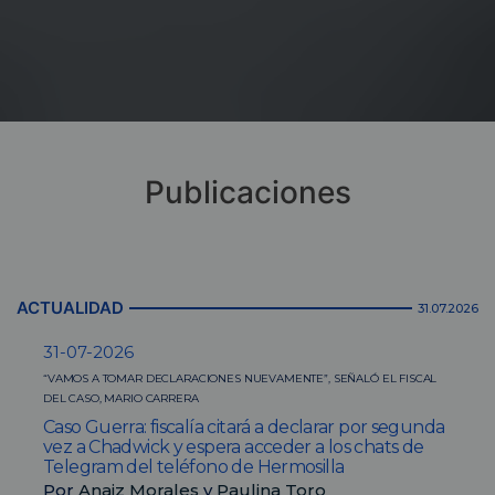
Publicaciones
ACTUALIDAD
31.07.2026
31-07-2026
“VAMOS A TOMAR DECLARACIONES NUEVAMENTE”, SEÑALÓ EL FISCAL
DEL CASO, MARIO CARRERA
Caso Guerra: fiscalía citará a declarar por segunda
vez a Chadwick y espera acceder a los chats de
Telegram del teléfono de Hermosilla
Por
Anaiz Morales
y
Paulina Toro