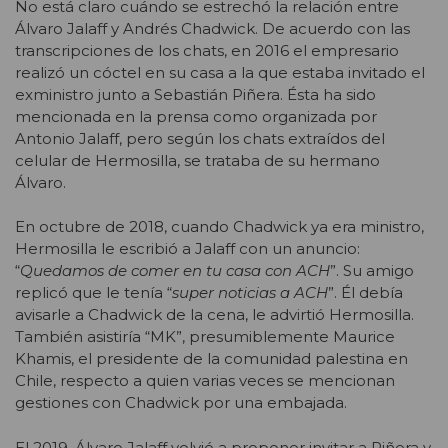
No está claro cuándo se estrechó la relación entre
Álvaro Jalaff y Andrés Chadwick. De acuerdo con las
transcripciones de los chats, en 2016 el empresario
realizó un cóctel en su casa a la que estaba invitado el
exministro junto a Sebastián Piñera. Ésta ha sido
mencionada en la prensa como organizada por
Antonio Jalaff, pero según los chats extraídos del
celular de Hermosilla, se trataba de su hermano
Álvaro.
En octubre de 2018, cuando Chadwick ya era ministro,
Hermosilla le escribió a Jalaff con un anuncio:
“
Quedamos de comer en tu casa con ACH
”. Su amigo
replicó que le tenía “
super noticias a ACH
”. Él debía
avisarle a Chadwick de la cena, le advirtió Hermosilla.
También asistiría “MK”, presumiblemente Maurice
Khamis, el presidente de la comunidad palestina en
Chile, respecto a quien varias veces se mencionan
gestiones con Chadwick por una embajada.
El 2019, Álvaro Jalaff volvió a proponer invitar a Piñera y