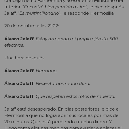
concejal de Lo Barnechea y asesor en el Ministerio del
Interior. “
Encontré bien perdido a Lira
”, le dice después
Jalaff. “
Es multimillonario
”, le responde Hermosilla.
20 de octubre a las 21:02:
Álvaro Jalaff
:
Estoy armando mi propio ejército. 500
efectivos.
Una hora después:
Álvaro Jalaff
:
Hermano.
Álvaro Jalaff
:
Necesitamos mano dura.
Álvaro Jalaff
:
Que respeten estos rotos de muerda.
Jalaff está desesperado. En días posteriores le dice a
Hermosilla que no logra abrir sus locales por más de
20 minutos. Que está perdiendo mucho dinero. Y
luego toma algunas medidas para ayudar a aplacar el