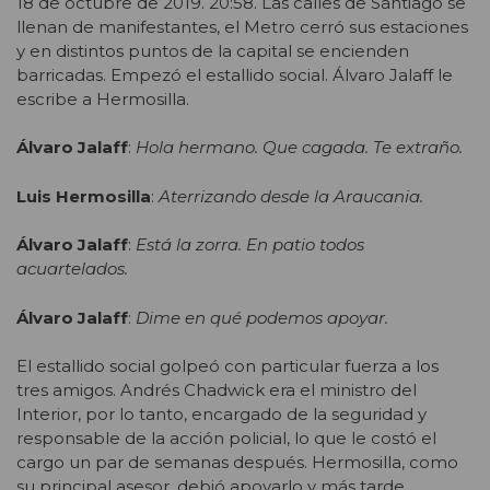
18 de octubre de 2019. 20:58. Las calles de Santiago se
llenan de manifestantes, el Metro cerró sus estaciones
y en distintos puntos de la capital se encienden
barricadas. Empezó el estallido social. Álvaro Jalaff le
escribe a Hermosilla.
Álvaro Jalaff
:
Hola hermano. Que cagada. Te extraño.
Luis Hermosilla
:
Aterrizando desde la Araucania.
Álvaro Jalaff
:
Está la zorra. En patio todos
acuartelados.
Álvaro Jalaff
:
Dime en qué podemos apoyar.
El estallido social golpeó con particular fuerza a los
tres amigos. Andrés Chadwick era el ministro del
Interior, por lo tanto, encargado de la seguridad y
responsable de la acción policial, lo que le costó el
cargo un par de semanas después. Hermosilla, como
su principal asesor, debió apoyarlo y más tarde