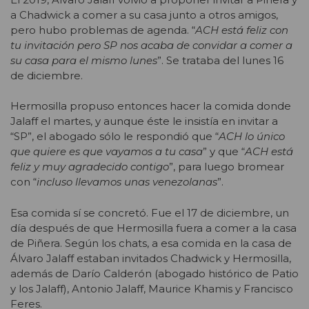
a Chadwick a comer a su casa junto a otros amigos,
pero hubo problemas de agenda. “
ACH está feliz con
tu invitación pero SP nos acaba de convidar a comer a
su casa para el mismo lunes
”. Se trataba del lunes 16
de diciembre.
Hermosilla propuso entonces hacer la comida donde
Jalaff el martes, y aunque éste le insistía en invitar a
“SP”, el abogado sólo le respondió que “
ACH lo único
que quiere es que vayamos a tu casa
” y que “
ACH está
feliz y muy agradecido contigo
”, para luego bromear
con “
incluso llevamos unas venezolanas
”.
Esa comida sí se concretó. Fue el 17 de diciembre, un
día después de que Hermosilla fuera a comer a la casa
de Piñera. Según los chats, a esa comida en la casa de
Álvaro Jalaff estaban invitados Chadwick y Hermosilla,
además de Darío Calderón (abogado histórico de Patio
y los Jalaff), Antonio Jalaff, Maurice Khamis y Francisco
Feres.