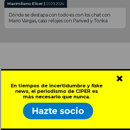
Maximiliano Elicer |
01.09.2024
Dónde se destapa con todo es con los chat con
Mario Vargas, caso relojes con Parived y Tonka
×
¿Algo que agregar?
En tiempos de incertidumbre y
fake
news
, el periodismo de CIPER es
* NOMBRE
más necesario que nunca.
Hazte socio
Debe contener sólo valores alfabéticos
* EMAIL (NO SERÁ PUBLICADO)