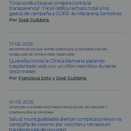
"Una conducta que conspira contra la
transparencia": Tricel ratifica rechazo total a los
gastos de campaña a GORE de Macarena Santelices
Por
José Gubbins
17-06-2026
RECEPTOR ACUSA QUE SUFRIÓ DAÑOS QUE LO DEJARON CASI SIN
POSIBILIDAD DE OPTAR A OTRO TRASPLANTE
Querella contra la Clínica Alemana: paciente
trasplantado vivió con un riñón necrótico durante
cinco meses
Por
Francisca Soto
y
José Gubbins
10-06-2026
SITUACIÓN YA ESTARÍA AFECTANDO PROCESOS DE VACUNACIÓN Y
CONTRATACIÓN DE PERSONAL
Salud: municipalidades alertan complicaciones en la
campaña de invierno por recortes y retrasos en
transferencias de recursos