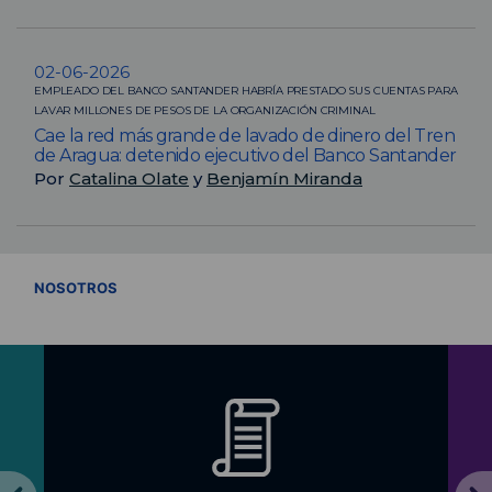
02-06-2026
EMPLEADO DEL BANCO SANTANDER HABRÍA PRESTADO SUS CUENTAS PARA
LAVAR MILLONES DE PESOS DE LA ORGANIZACIÓN CRIMINAL
Cae la red más grande de lavado de dinero del Tren
de Aragua: detenido ejecutivo del Banco Santander
Por
Catalina Olate
y
Benjamín Miranda
VER TODOS
NOSOTROS