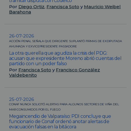
tramitar disputa con Codelco
Por
Diego Ortiz
,
Francisca Soto
y
Mauricio Weibel
Barahona
26-07-2026
ACCIÓN PENAL SEÑALA QUE DIRIGENTE SUPLANTÓ FIRMAS DE EXDIPUTADA
AHUMADA Y EXVICEPRESIDENTE PASSADORE
La otra querella que agudiza la crisis del PDG:
acusan que expresidente Moreno abrió cuentas del
partido con un poder falso
Por
Francisca Soto
y
Francisco González
Valdebenito
25-07-2026
CONAF NUNCA SOLICITÓ ALERTAS PARA ALGUNOS SECTORES DE VIÑA DEL
MAR CONSUMIDOS POR EL FUEGO
Megaincendio de Valparaíso: PDI concluye que
funcionario de Conaf ordenó anotar alertas de
evacuación falsas en la bitácora