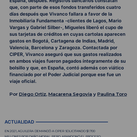
España, después. Registros bancarios constatan
que, con parte de esos fondos transferidos cuatro
días después que Vivanco fallara a favor de la
Inmobiliaria Fundamenta -clientes de Lagos, Mario
Vargas y Gabriel Silber-, Migueles liberó el cupo de
sus tarjetas de créditos en cuyas cartolas aparecen
gastos en Bogotá, Cartagena de Indias, Madrid,
Valencia, Barcelona y Zaragoza. Contactada por
CIPER, Vivanco aseguró que sus gastos realizados
en ambos viajes fueron pagados íntegramente de su
bolsillo y que, en España, contó además con viático
financiado por el Poder Judicial porque ese fue un
viaje oficial.
Por
Diego Ortiz
,
Macarena Segovia
y
Paulina Toro
ACTUALIDAD
EN 2021, AGUILERA DEMANDÓ A CIPER SOLICITANDO $1.700
MILLONES POR DAÑO MORAL. PERO, ABANDONÓ EL PROCESO