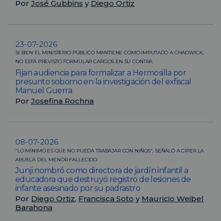
Por
José Gubbins
y
Diego Ortiz
23-07-2026
SI BIEN EL MINISTERIO PÚBLICO MANTIENE COMO IMPUTADO A CHADWICK,
NO ESTÁ PREVISTO FORMULAR CARGOS EN SU CONTRA
Fijan audiencia para formalizar a Hermosilla por
presunto soborno en la investigación del exfiscal
Manuel Guerra
Por
Josefina Rochna
08-07-2026
“LO MÍNIMO ES QUE NO PUEDA TRABAJAR CON NIÑOS”, SEÑALÓ A CIPER LA
ABUELA DEL MENOR FALLECIDO
Junji nombró como directora de jardín infantil a
educadora que destruyó registro de lesiones de
infante asesinado por su padrastro
Por
Diego Ortiz
,
Francisca Soto
y
Mauricio Weibel
Barahona