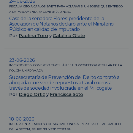
24-06-2026
FISCALÍA CITÓ A CARLOS SWETT PARA ACLARAR SI UN SOBRE QUE ENTREGÓ
A LA PARLAMENTARIA CONTENÍA DINERO
Caso de la senadora Flores: presidente de la
Asociación de Notarios declaró ante el Ministerio
Público en calidad de imputado
Por
Paulina Toro
y
Catalina Olate
23-06-2026
INVERSIONES Y COMERCIO CAPELLÁN ES UN PROVEEDOR REGULAR DE LA
POLICÍA UNIFORMADA
Subsecretaría de Prevención del Delito contrató a
abogada que vende repuestos a Carabineros a
través de sociedad involucrada en el Milicogate
Por
Diego Ortiz
y
Francisca Soto
18-06-2026
INCLUÍA UN REEMBOLSO DE $160 MILLONES A EMPRESA DEL ACTUAL JEFE
DE LA SECOM, FELIPE “EL YETI” COSTABAL