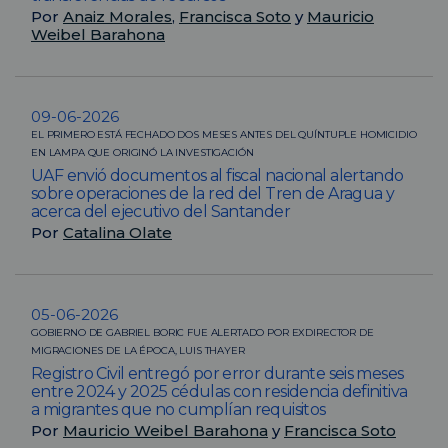
Por
Anaiz Morales
,
Francisca Soto
y
Mauricio
Weibel Barahona
09-06-2026
EL PRIMERO ESTÁ FECHADO DOS MESES ANTES DEL QUÍNTUPLE HOMICIDIO
EN LAMPA QUE ORIGINÓ LA INVESTIGACIÓN
UAF envió documentos al fiscal nacional alertando
sobre operaciones de la red del Tren de Aragua y
acerca del ejecutivo del Santander
Por
Catalina Olate
05-06-2026
GOBIERNO DE GABRIEL BORIC FUE ALERTADO POR EXDIRECTOR DE
MIGRACIONES DE LA ÉPOCA, LUIS THAYER
Registro Civil entregó por error durante seis meses
entre 2024 y 2025 cédulas con residencia definitiva
a migrantes que no cumplían requisitos
Por
Mauricio Weibel Barahona
y
Francisca Soto