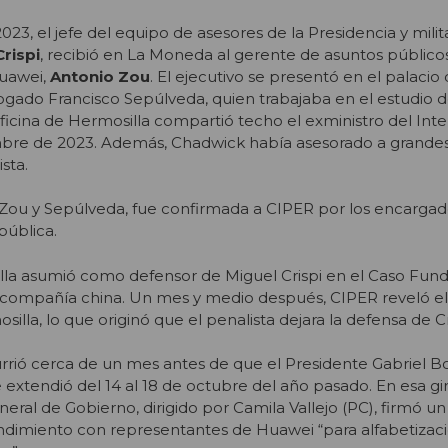
23, el jefe del equipo de asesores de la Presidencia y milit
Crispi
, recibió en La Moneda al gerente de asuntos público
uawei,
Antonio Zou
. El ejecutivo se presentó en el palaci
ado Francisco Sepúlveda, quien trabajaba en el estudio de
 oficina de Hermosilla compartió techo el exministro del Inte
mbre de 2023. Además, Chadwick había asesorado a grand
ista.
, Zou y Sepúlveda, fue confirmada a CIPER por los encarga
pública.
la asumió como defensor de Miguel Crispi en el Caso Fund
la compañía china. Un mes y medio después, CIPER reveló e
silla, lo que originó que el penalista dejara la defensa de C
urrió cerca de un mes antes de que el Presidente Gabriel Bor
se extendió del 14 al 18 de octubre del año pasado. En esa gir
neral de Gobierno, dirigido por Camila Vallejo (PC), firmó un
iento con representantes de Huawei “para alfabetización