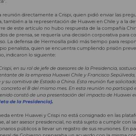
a”.
 reunión directamente a Crispi, quien pidió enviar las preg
a, también a la representación de Huawei en Chile y a la de
erre de este artículo no hubo respuesta de la compañía Chi
os de prensa, se requería una decisión corporativa para con
so. La defensa de Hermosilla pidió más tiempo para respo
opio penalista, quien se encuentra cumpliendo prisión prev
o, indicaron lo siguiente:
ispi, en su rol de jefe de asesores de la Presidencia, sostuv
entante de la empresa Huawei Chile y Francisco Sepúlveda, 
e y su comitiva de Estado a China. Esta reunión fue solicitada
 concreto el 8 del mismo mes. En esta reunión no participó 
tenido constó de una presentación del impacto de Huawei e
eta de la Presidencia)
.
eda entre Huawei y Crispi no está consignado en las plata
e, al ser asesor presidencial, no está sujeto a cumplir con l
onarios públicos a llevar un registro de sus reuniones. En par
General de Gobierno preparaba un acuerdo con la misma co