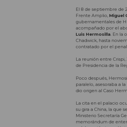
El 8 de septiembre de 20
Frente Amplio,
Miguel 
gubernamentales de H
acompañado por el abog
Luis Hermosilla
. En la
Chadwick, hasta novie
contratado por el penal
La reunión entre Crispi
de Presidencia de la Re
Poco después, Hermosil
paralelo, asesoraba a 
dio origen al Caso Hermo
La cita en el palacio oc
su gira a China, la que 
Ministerio Secretaría Ge
memorándum de entendim