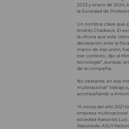
2023 y enero de 2024, 
la Sociedad de Profesio
Un nombre clave que po
Andrés Chadwick. El exm
la oficina que este últi
declaración ante la fisca
marco de esa unión, fue
ese contexto, dijo al Mi
tecnología”, aunque, a
de la compañía.
No obstante, en esa mi
multinacional” trabajó 
acompañando a Antonio 
“
A inicios del año 2021 
empresa multinacional d
sociedad Asesorías Luis
Sepúlveda. ASLH factura