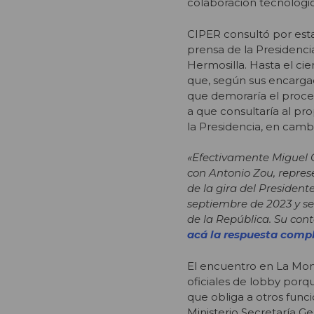
colaboración tecnológic
CIPER consultó por esta
prensa de la Presidenci
Hermosilla. Hasta el ci
que, según sus encargad
que demoraría el proce
a que consultaría al pr
la Presidencia, en cambi
«Efectivamente Miguel Cr
con Antonio Zou, repres
de la gira del President
septiembre de 2023 y se
de la República. Su con
acá la respuesta compl
El encuentro en La Mon
oficiales de lobby porqu
que obliga a otros funci
Ministerio Secretaría 