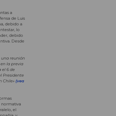
untas a
fensa de Luis
na, debido a
testar, lo
nder, debido
entiva. Desde
o una reunión
en la previa
 el 6 de
el Presidente
n Chile»
(vea
formas
a normativa
alelo, el
mpañía, y