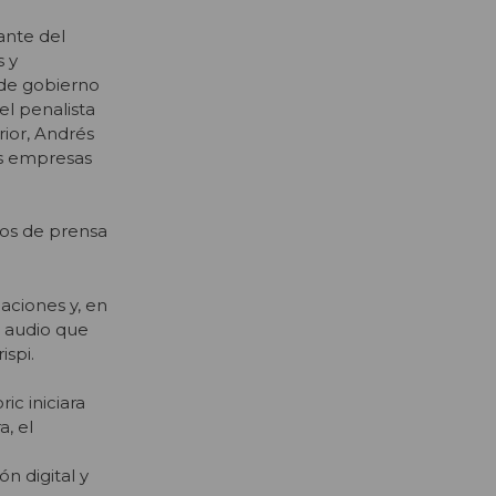
ante del
s y
o de gobierno
l penalista
rior, Andrés
es empresas
dos de prensa
aciones y, en
l audio que
rispi.
ic iniciara
a, el
 digital y