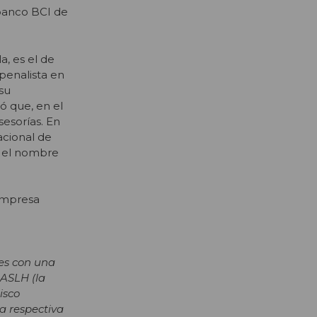
 banco BCI de
, es el de
penalista en
 su
ó que, en el
sesorías. En
acional de
ó el nombre
“empresa
les con una
 ASLH (la
isco
a respectiva