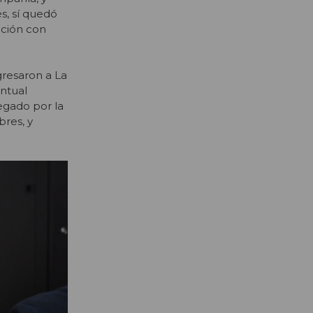
s, sí quedó
ación con
gresaron a La
ntual
egado por la
res, y