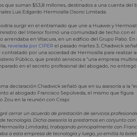
los que suman $53,8 millones, destinados a una cuenta del
nales Luis Edgardo Hermosilla Osorio Limitada.
dría surgir en el entramado que une a Huawei y Hermosilla
inistro del Interior formó una comunidad de techo con el 
mo arrendaba en Vitacura, en un edificio del Grupo Patio. En
lía,
revelada por CIPER
el pasado martes 3, Chadwick señal
 contratado por una sociedad de Hermosilla para realizar a
nisterio Público, que prestó servicios a “una empresa multin
mparado en el secreto profesional del abogado, no entreg
sma declaración Chadwick señaló que en su asesoría a la 
junto al abogado Francisco Sepúlveda, el mismo que figura
Zou en la reunión con Crispi:
logré cerrar un acuerdo de prestación de servicios profesiona
e tecnología. Dicha asesoría la prestamos en conjunto con
 Hermosilla Limitada), trabajando principalmente con Franc
ba a esta empresa de tecnología y luego, yo emitía la bolet