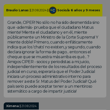
Braulio Lanas |
21.08.2024
|
Socio/a 6 años y 9 meses
Grande, CIPER! No sólo no ha sido desmentida sino
que -además- prueba que el ciudadano Matus
miente! Miente el ciudadano y en él, miente
públicamente un Ministro de la Corte Suprema! Y
miente doble! Primero, cuando enfáticamente
indica que los 'chats' no existen, y segundo, cuando
declara ignorar la forma de pago... entonces el
cheque que se muestra más arriba es qué... ?
Amigos CIPER - socios y periodistas: a mi juicio,
independientemente de los resultados del proceso
judicial en curso, esperaría que el Poder Judicial
iniciara un proceso administrativo interno para
remover a este Sr. Matus del Poder Judicial! Qué
país serio puede aceptar tener a un mentiroso
sistemático a cargo de impartir justicia!
Ximena |
21.08.2024