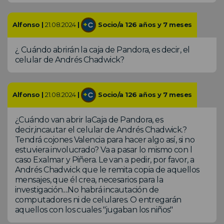
Alfonso |
21.08.2024
|
Socio/a 126 años y 7 meses
¿ Cuándo abrirán la caja de Pandora, es decir, el
celular de Andrés Chadwick?
Alfonso |
21.08.2024
|
Socio/a 126 años y 7 meses
¿Cuándo van abrir laCaja de Pandora, es
decir,incautar el celular de Andrés Chadwick.?
Tendrá cojones Valencia para hacer algo así, si no
estuviera involucrado? Va a pasar lo mismo con l
caso Exalmar y Piñera. Le van a pedir, por favor, a
Andrés Chadwick que le remita copia de aquellos
mensajes, que él crea, necesarios para la
investigación....No habrá incautación de
computadores ni de celulares. O entregarán
aquellos con los cuales "jugaban los niños"