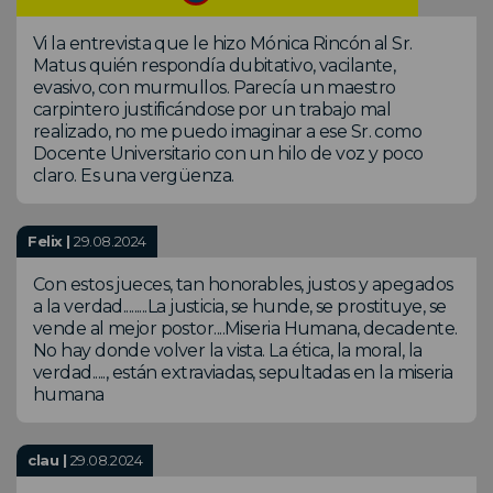
Vi la entrevista que le hizo Mónica Rincón al Sr.
Matus quién respondía dubitativo, vacilante,
evasivo, con murmullos. Parecía un maestro
carpintero justificándose por un trabajo mal
realizado, no me puedo imaginar a ese Sr. como
Docente Universitario con un hilo de voz y poco
claro. Es una vergüenza.
Felix |
29.08.2024
Con estos jueces, tan honorables, justos y apegados
a la verdad.........La justicia, se hunde, se prostituye, se
vende al mejor postor....Miseria Humana, decadente.
No hay donde volver la vista. La ética, la moral, la
verdad....., están extraviadas, sepultadas en la miseria
humana
clau |
29.08.2024