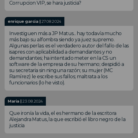
Corrupcion VIP, se hara justicia?
enrique garcia |
27.08.2024
Investiguen más a JP Matus... hay todavía mucho
más bajo su alfombra siendo ya juez supremo.
Algunas perlas: es el verdadero autor del fallo de las
isapres con aplicabilidad a demandantes y no
demandantes; ha intentado meter en la CS un
software de la empresa de su hermano; despidió a
su secretaria sin ninguna razón; su mujer (MC
Ramírez) le escribe sus fallos; maltrata a los
funcionarios (lo he visto).
Maria |
23.08.2024
Que ironía la vida, el es hermano de la escritora
Alejandra Matus, la que escribió el libro negro de la
justicia