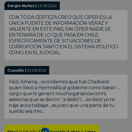
Sergio Nuñez |
23.08.2024
CON TODA CERTEZA CREO QUE CIPER ES LA
UNICA FUENTE DE INFORMACIÓN VERAZ Y
VALIENTE EN ESTE PAIS, SIN CIPER NADIE SE
ENTERARIA DE LO QUE PASA EN CHILE,
ESPECIFICAMENTE DE SITUACIONES DE
CORRUPCION TANTO EN EL SISTEMA POLITICO
COMO EN EL JUDICIAL.
CLaudio |
22.08.2024
Fácil, Ximena.....recordemos que fue Chadwick
quien llevó a Hermosilla al gobierno como Asesor ....
cargo que le generó mucha ganancia conn)
asesorías que se dieron " a dedo".l......es decir yo te
traje acá a trabajar....es justo que una parte de tu
sueldo sea mío...
Flor |
22.08.2024
|
Socio/a 2 años y 1 mes