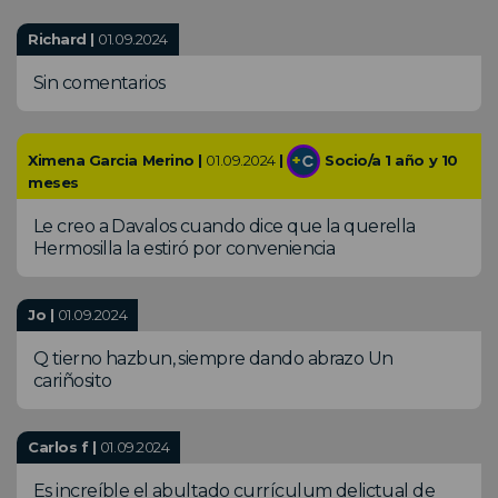
Richard |
01.09.2024
Sin comentarios
Ximena Garcia Merino |
01.09.2024
|
Socio/a 1 año y 10
meses
Le creo a Davalos cuando dice que la querella
Hermosilla la estiró por conveniencia
Jo |
01.09.2024
Q tierno hazbun, siempre dando abrazo Un
cariñosito
Carlos f |
01.09.2024
Es increíble el abultado currículum delictual de