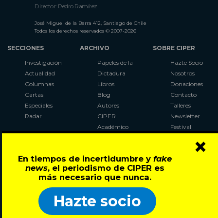
Director: Pedro Ramírez
José Miguel de la Barra 412, Santiago de Chile
Todos los derechos reservados © 2007-2026
SECCIONES
ARCHIVO
SOBRE CIPER
Investigación
Papeles de la
Hazte Socio
Actualidad
Dictadura
Nosotros
Columnas
Libros
Donaciones
Cartas
Blog
Contacto
Especiales
Autores
Talleres
Radar
CIPER
Newsletter
Académico
Festival
×
LaBot
Constituyente
En tiempos de incertidumbre y
fake
Al Plebiscito
news
, el periodismo de CIPER es
con CIPER
más necesario que nunca.
Síguenos en:
Hazte socio