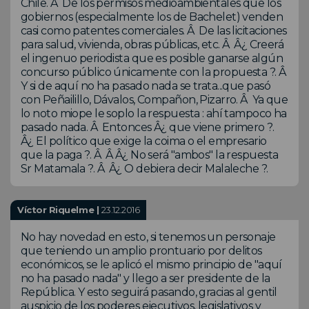
Chile. Â De los permisos medioambientales que los
gobiernos (especialmente los de Bachelet) venden
casi como patentes comerciales. Â De las licitaciones
para salud, vivienda, obras públicas, etc. Â Â¿ Creerá
el ingenuo periodista que es posible ganarse algún
concurso público únicamente con la propuesta ?. Â
Y si de aquí no ha pasado nada se trata...que pasó
con Peñailillo, Dávalos, Compañon, Pizarro. Â Ya que
lo noto miope le soplo la respuesta : ahí tampoco ha
pasado nada. Â Entonces Â¿ que viene primero ?.
Â¿ El político que exige la coima o el empresario
que la paga ?. Â Â Â¿ No será "ambos" la respuesta
Sr Matamala ?. Â Â¿ O debiera decir Malaleche ?.
Víctor Riquelme |
23.12.2016
No hay novedad en esto, si tenemos un personaje
que teniendo un amplio prontuario por delitos
económicos, se le aplicó el mismo principio de "aquí
no ha pasado nada" y llego a ser presidente de la
República. Y esto seguirá pasando, gracias al gentil
auspicio de los poderes ejecutivos, legislativos y