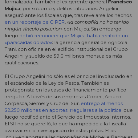
formalizada. También el ex gerente general
Francisco
Mujica
, por soborno y delitos tributarios. Angelini
aseguró ante los fiscales que, tras revelarse los hechos
en un reportaje de CIPER
, «
la compañía no ha tenido
ningún vínculo posterior
» con Mujica. Sin embargo,
luego
debió reconocer que Mujica había recibido un
«paracaídas dorado»
: la gerencia general de Agrícola
Trani, con oficina en el edificio institucional del Grupo
Angelini, y sueldo de $9,6 millones mensuales más
gratificaciones.
El Grupo Angelini no sólo es el principal involucrado en
el escándalo de la Ley de Pesca. También es
protagonista en los casos de financiamiento político
irregular. A través de sus empresas Copec, Arauco,
Corpesca, Siemel y Cruz del Sur,
entregó al menos
$2.250 millones en aportes irregulares a la política
, que
luego rectificó ante el Servicio de Impuestos Internos.
El SII no se querelló, lo que ha impedido a la Fiscalía
avanzar en la investigación de estas platas. Ellas
incluyen aportes a las campañas de Michelle Bachelet