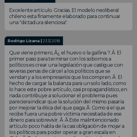
Excelente artículo. Gracias. El modelo neoliberal
chileno esta finamente elaborado para continuar
una "dictadura silenciosa".
Rodrigo Lizana |
23.12.2016
Que viene primero, Â¿ el huevo o la gallina ?. Â El
primer paso para terminar con los sobornos a
políticos es crear una legislación que castigue con
severas penas de cárcel a los políticos que se
vendan y a los empresarios que los compren. Â El
hecho de cargar la balanza para un solo lado, como
lo hace este pobre artículo, casi propagandístico, en
nada contribuye a solucionar el problema pues
pareciera indicar que la solución del mismo pasaría
por mejorar la ética del que paga. Â Como si el que
recibe fuera una pobre víctima necesitada de ese
dinero para sobrevivir. Â Â Este malintencionado
artículo poco habla de la casi obligación de mojar a
los políticos para poder operar a gran escala en