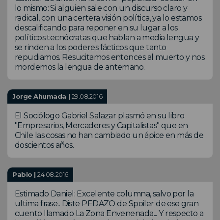
lo mismo: Si alguien sale con un discurso claro y
radical, con una certera visión política, ya lo estamos
descalificando para reponer en su lugar a los
políticos tecnócratas que hablan a media lengua y
se rinden a los poderes fácticos que tanto
repudiamos. Resucitamos entonces al muerto y nos
mordemos la lengua de antemano.
Jorge Ahumada |
29.08.2016
El Sociólogo Gabriel Salazar plasmó en su libro
"Empresarios, Mercaderes y Capitalistas" que en
Chile las cosas no han cambiado un ápice en más de
doscientos años.
Pablo |
24.08.2016
Estimado Daniel: Excelente columna, salvo por la
ultima frase.. Diste PEDAZO de Spoiler de ese gran
cuento llamado La Zona Envenenada... Y respecto a