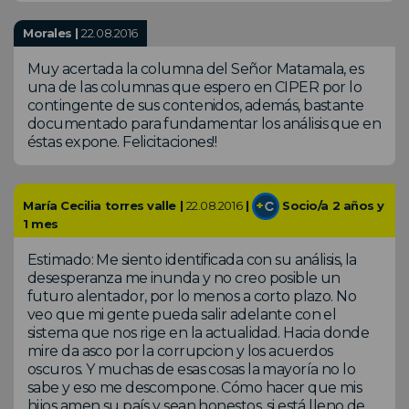
Morales |
22.08.2016
Muy acertada la columna del Señor Matamala, es
una de las columnas que espero en CIPER por lo
contingente de sus contenidos, además, bastante
documentado para fundamentar los análisis que en
éstas expone. Felicitaciones!!
María Cecilia torres valle |
22.08.2016
|
Socio/a 2 años y
1 mes
Estimado: Me siento identificada con su análisis, la
desesperanza me inunda y no creo posible un
futuro alentador, por lo menos a corto plazo. No
veo que mi gente pueda salir adelante con el
sistema que nos rige en la actualidad. Hacia donde
mire da asco por la corrupcion y los acuerdos
oscuros. Y muchas de esas cosas la mayoría no lo
sabe y eso me descompone. Cómo hacer que mis
hijos amen su país y sean honestos, si está lleno de