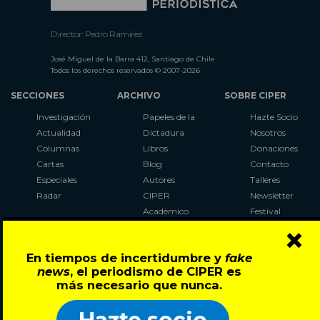
Director: Pedro Ramírez
José Miguel de la Barra 412, Santiago de Chile
Todos los derechos reservados © 2007-2026
SECCIONES
ARCHIVO
SOBRE CIPER
Investigación
Papeles de la
Hazte Socio
Actualidad
Dictadura
Nosotros
Columnas
Libros
Donaciones
Cartas
Blog
Contacto
Especiales
Autores
Talleres
Radar
CIPER
Newsletter
Académico
Festival
×
LaBot
Constituyente
En tiempos de incertidumbre y
fake
Al Plebiscito
news
, el periodismo de CIPER es
con CIPER
más necesario que nunca.
Síguenos en: