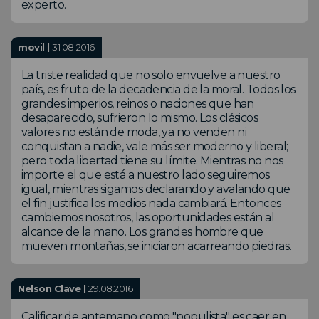
experto.
movil |
31.08.2016
La triste realidad que no solo envuelve a nuestro
país, es fruto de la decadencia de la moral. Todos los
grandes imperios, reinos o naciones que han
desaparecido, sufrieron lo mismo. Los clásicos
valores no están de moda, ya no venden ni
conquistan a nadie, vale más ser moderno y liberal;
pero toda libertad tiene su límite. Mientras no nos
importe el que está a nuestro lado seguiremos
igual, mientras sigamos declarando y avalando que
el fin justifica los medios nada cambiará. Entonces
cambiemos nosotros, las oportunidades están al
alcance de la mano. Los grandes hombre que
mueven montañas, se iniciaron acarreando piedras.
Nelson Clave |
29.08.2016
Calificar de antemano como "populista" es caer en