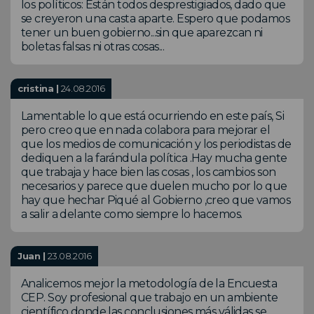
los políticos: Están todos desprestigiados, dado que
se creyeron una casta aparte. Espero que podamos
tener un buen gobierno...sin que aparezcan ni
boletas falsas ni otras cosas...
cristina |
24.08.2016
Lamentable lo que está ocurriendo en este país, Si
pero creo que en nada colabora para mejorar el
que los medios de comunicación y los periodistas de
dediquen a la farándula política .Hay mucha gente
que trabaja y hace bien las cosas , los cambios son
necesarios y parece que duelen mucho por lo que
hay que hechar Piqué al Gobierno ,creo que vamos
a salir a delante como siempre lo hacemos.
Juan |
23.08.2016
Analicemos mejor la metodología de la Encuesta
CEP. Soy profesional que trabajo en un ambiente
científico donde las conclusiones más válidas se