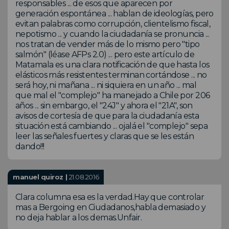
responsables ... de esos que aparecen por
generación espontánea ... hablan de ideologías, pero
evitan palabras como corrupción, clientelismo fiscal,
nepotismo ... y cuando la ciudadanía se pronuncia ...
nos tratan de vender más de lo mismo pero "tipo
salmón" (léase AFPs 2.0) ... pero este artículo de
Matamala es una clara notificación de que hasta los
elásticos más resistentes terminan cortándose ... no
será hoy, ni mañana ... ni siquiera en un año ... mal
que mal el "complejo" ha manejado a Chile por 206
años ... sin embargo, el "24J" y ahora el "21A", son
avisos de cortesía de que para la ciudadanía esta
situación está cambiando ... ojalá el "complejo" sepa
leer las señales fuertes y claras que se les están
dando!!!
manuel quiroz |
21.08.2016
Clara columna esa es la verdad.Hay que controlar
mas a Bergoing en Ciudadanos,habla demasiado y
no deja hablar a los demas.Unfair.