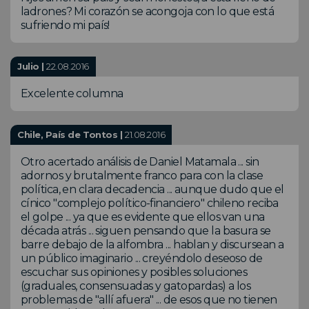
ladrones? Mi corazón se acongoja con lo que está
sufriendo mi país!
Julio |
22.08.2016
Excelente columna
Chile, País de Tontos |
21.08.2016
Otro acertado análisis de Daniel Matamala ... sin
adornos y brutalmente franco para con la clase
política, en clara decadencia ... aunque dudo que el
cínico "complejo político-financiero" chileno reciba
el golpe ... ya que es evidente que ellos van una
década atrás ... siguen pensando que la basura se
barre debajo de la alfombra ... hablan y discursean a
un público imaginario ... creyéndolo deseoso de
escuchar sus opiniones y posibles soluciones
(graduales, consensuadas y gatopardas) a los
problemas de "allí afuera" ... de esos que no tienen