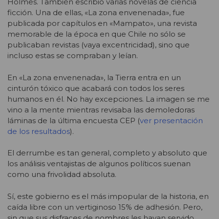
Holmes. También escribió varias novelas de ciencia
ficción. Una de ellas, «La zona envenenada», fue
publicada por capítulos en «Mampato», una revista
memorable de la época en que Chile no sólo se
publicaban revistas (vaya excentricidad), sino que
incluso estas se compraban y leían.
En «La zona envenenada», la Tierra entra en un
cinturón tóxico que acabará con todos los seres
humanos en él. No hay excepciones. La imagen se me
vino a la mente mientras revisaba las demoledoras
láminas de la última encuesta CEP (
ver presentación
de los resultados
).
El derrumbe es tan general, completo y absoluto que
los análisis ventajistas de algunos políticos suenan
como una frivolidad absoluta.
Sí, este gobierno es el más impopular de la historia, en
caída libre con un vertiginoso 15% de adhesión. Pero,
sin que sus disfraces de nombres les hayan servido