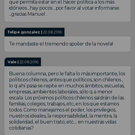
que permita estar en el hacer política a los más
idóneos ...hay pocos ...por favor al votar informarse
...gracias Manuel .
felipe gonzalez |
22.08.2016
Te mandaste el tremendo spoiler de la novela!
Vale |
22.08.2016
Buena columna, pero le falta lo más importante, los
políticos chilenos, antes que políticos, son chilenos ,
lo q ahí pasa se repite en muchos ámbitos, escuelas,
empresas, ambientes laborales, sólo q a menor
escala. Los próximos políticos chilenos saldrán de las
familias, colegios, trabajos, etc, en los que estamos
todos. Como manejamos el poder, los privilegios,
nuestros ideales, la responsabilidad, la mentira, la
solidaridad, el buen trato, etc.... en nuestras vidas
cotidianas?