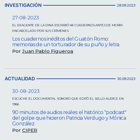
INVESTIGACIÓN
28.08.2023
27-08-2023
EL EXAGENTE DE LA DINA ESCRIBIÓ 48 CUADERNOS ANTES DE MORIR
ENCARCELADO POR SUS CRÍMENES
Los cuadernos inéditos del Guatón Romo:
memorias de un torturador de su puño y letra
Por
Juan Pablo Figueroa
ACTUALIDAD
30.08.2023
30-08-2023
ESCUCHE EL DOCUMENTAL SONORO QUE EDITÓ EL SELLO ALERCE EN
1986
90 minutos de audios reales: el histórico "podcast"
del golpe que hicieron Patricia Verdugo y Mónica
González
Por
CIPER