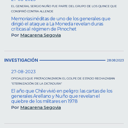
EL GENERAL SERGIO NUÑO FUE PARTE DEL GRUPO DE LOS QUINCE QUE
CONSPIRÓ CONTRA ALLENDE
Memorias inéditas de uno de los generales que
dirigió el ataque a La Moneda revelan duras
críticas al régimen de Pinochet
Por
Macarena Segovia
INVESTIGACIÓN
28.08.2023
27-08-2023
OFICIALES QUE PROTAGONIZARON EL GOLPE DE ESTADO RECHAZABAN
“ETERNIZACIÓN DE LA DICTADURA”
El año que Chile vivió en peligro: las cartas de los
generales Arellano y Nuño que revelan el
quiebre de los militares en 1978
Por
Macarena Segovia