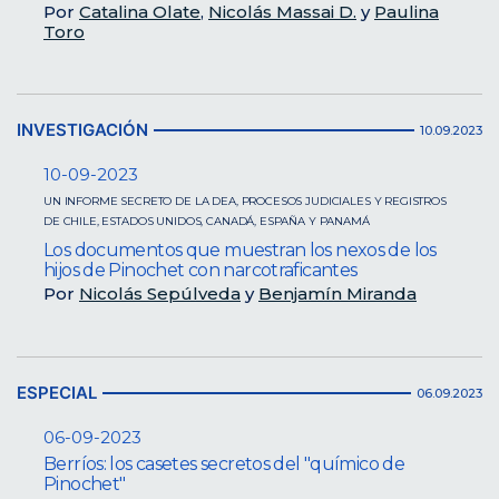
Por
Catalina Olate
,
Nicolás Massai D.
y
Paulina
Toro
INVESTIGACIÓN
10.09.2023
10-09-2023
UN INFORME SECRETO DE LA DEA, PROCESOS JUDICIALES Y REGISTROS
DE CHILE, ESTADOS UNIDOS, CANADÁ, ESPAÑA Y PANAMÁ
Los documentos que muestran los nexos de los
hijos de Pinochet con narcotraficantes
Por
Nicolás Sepúlveda
y
Benjamín Miranda
ESPECIAL
06.09.2023
06-09-2023
Berríos: los casetes secretos del "químico de
Pinochet"