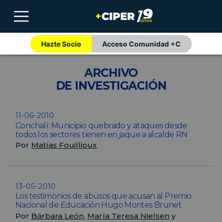
Hazte Socio
Acceso Comunidad +C
ARCHIVO
DE INVESTIGACIÓN
11-06-2010
Conchalí: Municipio quebrado y ataques desde
todos los sectores tienen en jaque a alcalde RN
Por
Matías Fouillioux
13-05-2010
Los testimonios de abusos que acusan al Premio
Nacional de Educación Hugo Montes Brunet
Por
Bárbara León
,
María Teresa Nielsen
y