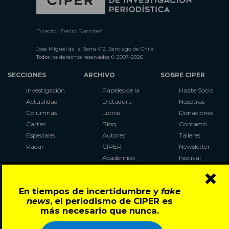
Director: Pedro Ramírez
José Miguel de la Barra 412, Santiago de Chile
Todos los derechos reservados © 2007-2026
SECCIONES
ARCHIVO
SOBRE CIPER
Investigación
Papeles de la
Hazte Socio
Actualidad
Dictadura
Nosotros
Columnas
Libros
Donaciones
Cartas
Blog
Contacto
Especiales
Autores
Talleres
Radar
CIPER
Newsletter
Académico
Festival
×
LaBot
Constituyente
En tiempos de incertidumbre y
fake
Al Plebiscito
news
, el periodismo de CIPER es
con CIPER
más necesario que nunca.
Síguenos en: