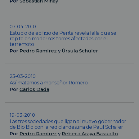
Por
Sebastián Minay
07-04-2010
Estudio de edificio de Penta revela falla que se
repite en modernas torres afectadas por el
terremoto
Por
Pedro Ramírez
y
Úrsula Schüler
23-03-2010
Así matamos a monseñor Romero
Por
Carlos Dada
19-03-2010
Las tres sociedades que ligan al nuevo gobernador
de Bío Bío con la red clandestina de Paul Schäfer
Por
Pedro Ramírez
y
Rebeca Araya Basualto