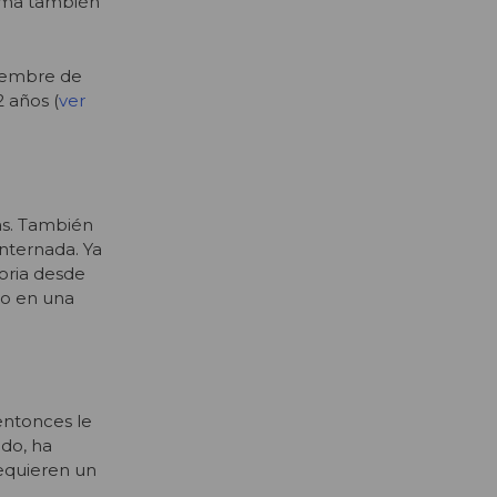
lema también
ciembre de
 años (
ver
tas. También
nternada. Ya
toria desde
sto en una
 entonces le
ado, ha
requieren un