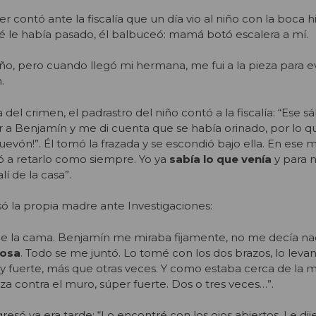
 contó ante la fiscalía que un día vio al niño con la boca 
 le había pasado, él balbuceó: mamá botó escalera a mí.
iño, pero cuando llegó mi hermana, me fui a la pieza para ev
.
 del crimen, el padrastro del niño contó a la fiscalía: “Ese
ver a Benjamín y me di cuenta que se había orinado, por lo qu
huevón!”. Él tomó la frazada y se escondió bajo ella. En es
 a retarlo como siempre. Yo ya
sabía lo que venía
y para 
í de la casa”.
só la propia madre ante Investigaciones:
 de la cama. Benjamín me miraba fijamente, no me decía na
cosa
. Todo se me juntó. Lo tomé con los dos brazos, lo levan
 fuerte, más que otras veces. Y como estaba cerca de la m
beza contra el muro, súper fuerte. Dos o tres veces…”.
esó ya era tarde: “Lo encontré con los ojos abiertos. Le dij