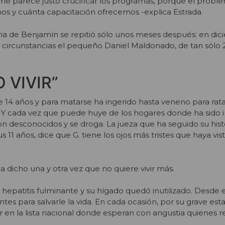
 me parece justo crucificar los programas, porque el prob
s y cuánta capacitación ofrecemos -explica Estrada.
oria de Benjamín se repitió sólo unos meses después: en di
 circunstancias el pequeño Daniel Maldonado, de tan sólo 2
 VIVIR”
iene 14 años y para matarse ha ingerido hasta veneno para ra
. Y cada vez que puede huye de los hogares donde ha sido i
con desconocidos y se droga. La jueza que ha seguido su his
us 11 años, dice que G. tiene los ojos más tristes que haya vi
ha dicho una y otra vez que no quiere vivir más.
a hepatitis fulminante y su hígado quedó inutilizado. Desde
tes para salvarle la vida. En cada ocasión, por su grave est
 en la lista nacional donde esperan con angustia quienes 