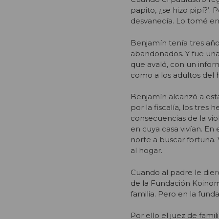
papito, ¿se hizo pipí?’
desvanecía. Lo tomé en b
Benjamín tenía tres año
abandonados. Y fue una 
que avaló, con un inform
como a los adultos del 
Benjamín alcanzó a esta
por la fiscalía, los tr
consecuencias de la vio
en cuya casa vivían. En
norte a buscar fortuna.
al hogar.
Cuando al padre le dier
de la Fundación Koinoma
familia. Pero en la fund
Por ello el juez de fam