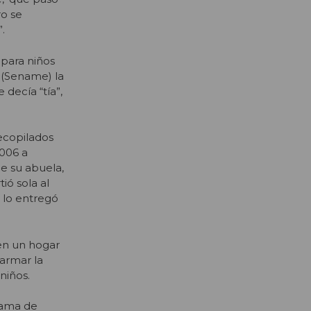
ro se
.
 para niños
 (Sename) la
 decía “tía”,
ecopilados
2006 a
de su abuela,
ió sola al
 lo entregó
 en un hogar
earmar la
niños.
rama de