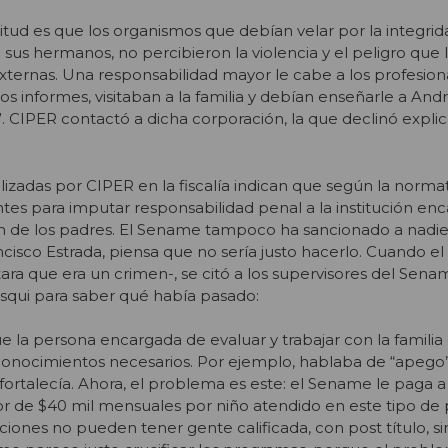
tud es que los organismos que debían velar por la integri
sus hermanos, no percibieron la violencia y el peligro que
externas. Una responsabilidad mayor le cabe a los profesion
os informes, visitaban a la familia y debían enseñarle a And
. CIPER contactó a dicha corporación, la que declinó explic
lizadas por CIPER en la fiscalía indican que según la norma
es para imputar responsabilidad penal a la institución en
 de los padres. El Sename tampoco ha sancionado a nadie
ncisco Estrada, piensa que no sería justo hacerlo. Cuando el
ara que era un crimen-, se citó a los supervisores del Sena
squi para saber qué había pasado:
 la persona encargada de evaluar y trabajar con la familia
conocimientos necesarios. Por ejemplo, hablaba de “apego”
fortalecía. Ahora, el problema es este: el Sename le paga 
r de $40 mil mensuales por niño atendido en este tipo de
tuciones no pueden tener gente calificada, con post título, s