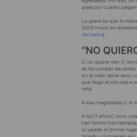
egresados. Por ello, no
pasa por cuánto pagamo
Lo grave es que la hist
2009 murió en similares
recuadro
).
“NO QUIERO
G. no quiere vivir. G. t
se ha cortado las venas
en la calle, tiene sexo 
que llegó al tribunal a s
niña.
A esa magistrada, G. le 
A los 11 años G. tuvo un
han hecho tres transplan
ocupado el primer lugar
hígado y sí quieren vivir.