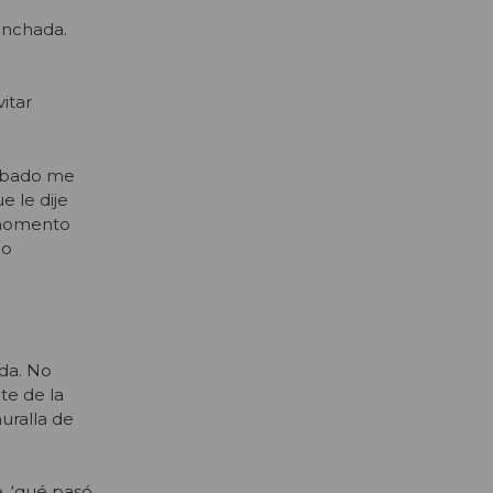
hinchada.
itar
 sábado me
e le dije
e momento
no
da. No
te de la
uralla de
e, ‘qué pasó