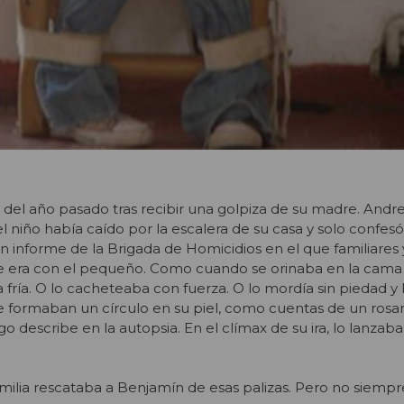
 del año pasado tras recibir una golpiza de su madre. Andr
el niño había caído por la escalera de su casa y solo confe
un informe de la Brigada de Homicidios en el que familiares 
ue era con el pequeño. Como cuando se orinaba en la cama y
 fría. O lo cacheteaba con fuerza. O lo mordía sin piedad y 
 formaban un círculo en su piel, como cuentas de un rosari
 describe en la autopsia. En el clímax de su ira, lo lanzaba
amilia rescataba a Benjamín de esas palizas. Pero no siempr