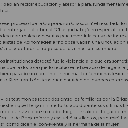
l: debían recibir educación y asesoría para, fundamentalme
ijos.
e ese proceso fue la Corporación Chasqui. Y el resultado lo r
a entregado al tribunal: “Chasqui trabajó en especial con l
ades maternales necesarias para revertir la causa de ingres
cialistas de Koinomadelfia “no observaban una vinculación 
os”, no aceptaron el regreso de los niños con su madre.
os instituciones detectó fue la violencia a la que era somet
a que la doctora que lo recibió en el servicio de urgencia gr
hubiera pasado un camión por encima. Tenía muchas lesiones
nto. Pero también tiene gran cantidad de lesiones externa
 y los testimonios recogidos entre los familiares por la Brig
muestran que Benjamín fue torturado durante sus últimos t
empo que vivió con su madre luego de salir del hogar de m
amilia de Benjamín vio y escuchó sus llantos, pero miró hac
s”, como dicen el conviviente y la hermana de la mujer.