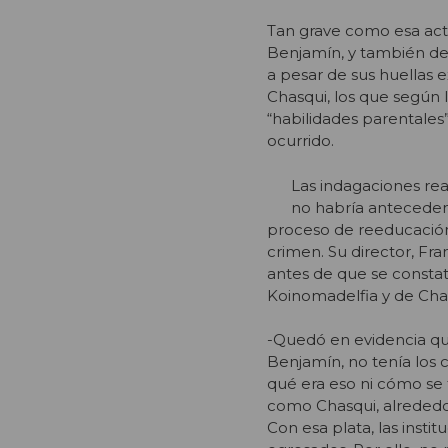
Tan grave como esa acti
Benjamín, y también de 
a pesar de sus huellas 
Chasqui, los que según l
“habilidades parentales”
ocurrido.
Las indagaciones rea
no habría antecedent
proceso de reeducación
crimen. Su director, Fra
antes de que se constat
Koinomadelfia y de Cha
-Quedó en evidencia que
Benjamín, no tenía los 
qué era eso ni cómo se 
como Chasqui, alrededo
Con esa plata, las insti