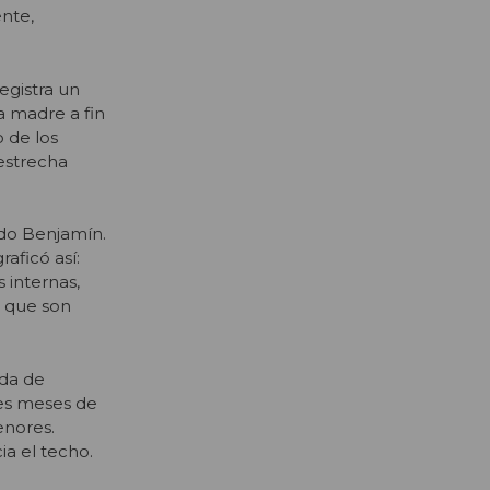
nte,
egistra un
a madre a fin
o de los
estrecha
ido Benjamín.
aficó así:
 internas,
s que son
ada de
res meses de
enores.
ia el techo.