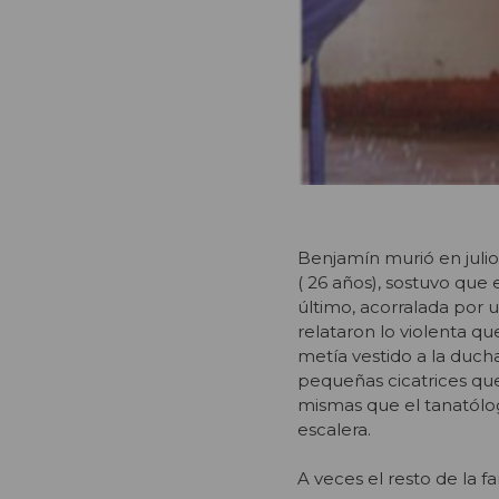
Benjamín murió en julio
( 26 años), sostuvo que 
último, acorralada por 
relataron lo violenta q
metía vestido a la ducha
pequeñas cicatrices que
mismas que el tanatólogo
escalera.
A veces el resto de la f