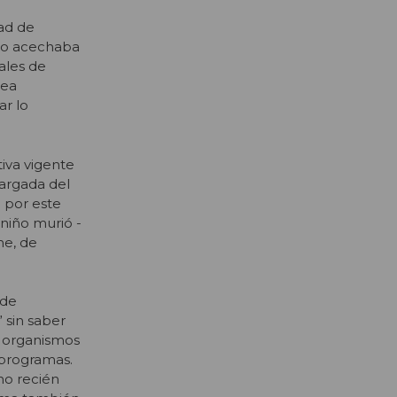
dad de
 lo acechaba
ales de
rea
ar lo
tiva vigente
cargada del
 por este
 niño murió -
me, de
 de
 sin saber
a organismos
 programas.
ino recién