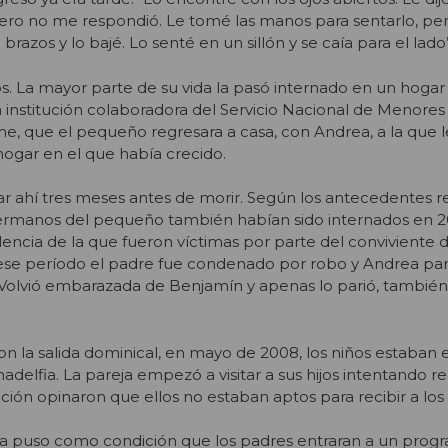
. Pero no me respondió. Le tomé las manos para sentarlo, pe
razos y lo bajé. Lo senté en un sillón y se caía para el lado”
s. La mayor parte de su vida la pasó internado en un hogar
institución colaboradora del Servicio Nacional de Menores
e, que el pequeño regresara a casa, con Andrea, a la que le
hogar en el que había crecido.
r ahí tres meses antes de morir. Según los antecedentes r
es hermanos del pequeño también habían sido internados en 
lencia de la que fueron víctimas por parte del conviviente 
 ese período el padre fue condenado por robo y Andrea part
 Volvió embarazada de Benjamín y apenas lo parió, también
on la salida dominical, en mayo de 2008, los niños estaban
delfia. La pareja empezó a visitar a sus hijos intentando r
ación opinaron que ellos no estaban aptos para recibir a los 
ilia puso como condición que los padres entraran a un prog