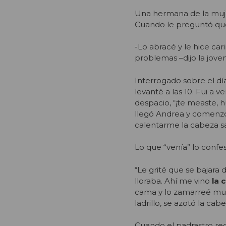
Una hermana de la mujer
Cuando le preguntó qué
-Lo abracé y le hice car
problemas –dijo la joven
Interrogado sobre el día
levanté a las 10. Fui a 
despacio, “¡te measte, 
llegó Andrea y comenzó
calentarme la cabeza sal
Lo que “venía” lo confe
“Le grité que se bajara
lloraba. Ahí me vino
la 
cama y lo zamarreé muy
ladrillo, se azotó la ca
Cuando el padrastro regr