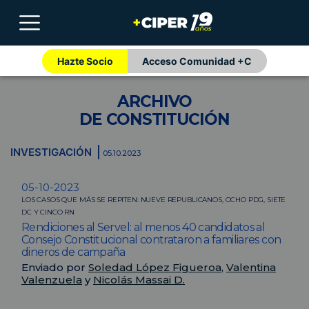
Hazte Socio
Acceso Comunidad +C
ARCHIVO
DE CONSTITUCIÓN
INVESTIGACIÓN
05.10.2023
05-10-2023
LOS CASOS QUE MÁS SE REPITEN: NUEVE REPUBLICANOS, OCHO PDG, SIETE
DC Y CINCO RN
Rendiciones al Servel: al menos 40 candidatos al
Consejo Constitucional contrataron a familiares con
dineros de campaña
Enviado por
Soledad López Figueroa
,
Valentina
Valenzuela
y
Nicolás Massai D.