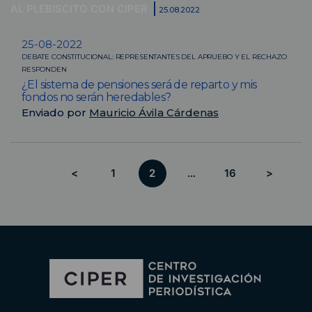
AL PLEBISCITO CON CIPER
25.08.2022
25-08-2022
DEBATE CONSTITUCIONAL: REPRESENTANTES DEL APRUEBO Y EL RECHAZO
RESPONDEN
¿El sistema de pensiones será de reparto y mis
fondos no serán heredables?
Enviado por
Mauricio Ávila Cárdenas
<
1
2
…
16
>