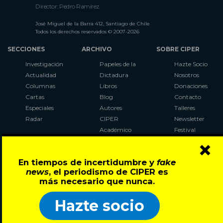
Director: Pedro Ramírez
José Miguel de la Barra 412, Santiago de Chile
Todos los derechos reservados © 2007-2026
SECCIONES
ARCHIVO
SOBRE CIPER
Investigación
Papeles de la
Hazte Socio
Actualidad
Dictadura
Nosotros
Columnas
Libros
Donaciones
Cartas
Blog
Contacto
Especiales
Autores
Talleres
Radar
CIPER
Newsletter
Académico
Festival
×
LaBot
Constituyente
En tiempos de incertidumbre y
fake
Al Plebiscito
news
, el periodismo de CIPER es
con CIPER
más necesario que nunca.
Síguenos en:
Hazte socio