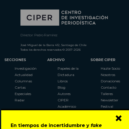
Director: Pedro Ramírez
José Miguel de la Barra 412, Santiago de Chile
Todos los derechos reservados © 2007-2026
SECCIONES
ARCHIVO
SOBRE CIPER
Investigación
Papeles de la
Hazte Socio
Actualidad
Dictadura
Nosotros
Columnas
Libros
Donaciones
Cartas
Blog
Contacto
Especiales
Autores
Talleres
Radar
CIPER
Newsletter
Académico
Festival
×
LaBot
Constituyente
En tiempos de incertidumbre y
fake
Al Plebiscito