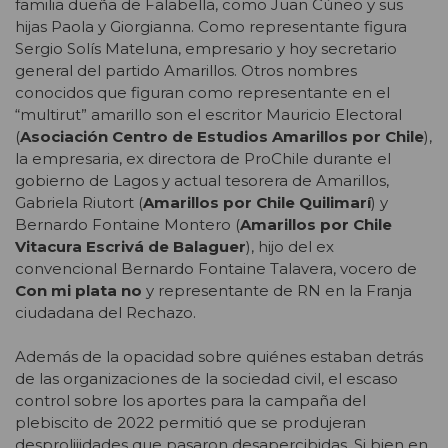
familia dueña de Falabella, como Juan Cúneo y sus
hijas Paola y Giorgianna. Como representante figura
Sergio Solís Mateluna, empresario y hoy secretario
general del partido Amarillos. Otros nombres
conocidos que figuran como representante en el
“multirut” amarillo son el escritor Mauricio Electoral
(
Asociación Centro de Estudios Amarillos por Chile
),
la empresaria, ex directora de ProChile durante el
gobierno de Lagos y actual tesorera de Amarillos,
Gabriela Riutort (
Amarillos por Chile Quilimarí
) y
Bernardo Fontaine Montero (
Amarillos por Chile
Vitacura Escrivá de Balaguer
), hijo del ex
convencional Bernardo Fontaine Talavera, vocero de
Con mi plata no
y representante de RN en la Franja
ciudadana del Rechazo.
Además de la opacidad sobre quiénes estaban detrás
de las organizaciones de la sociedad civil, el escaso
control sobre los aportes para la campaña del
plebiscito de 2022 permitió que se produjeran
desprolijidades que pasaron desapercibidas. Si bien en