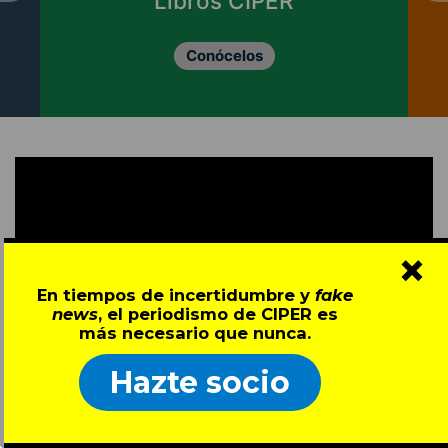
Libros CIPER
Conócelos
×
En tiempos de incertidumbre y
fake
news
, el periodismo de CIPER es
más necesario que nunca.
Hazte socio