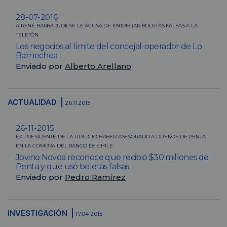
28-07-2016
A RENÉ BARBA (UDI) SE LE ACUSA DE ENTREGAR BOLETAS FALSAS A LA
TELETÓN
Los negocios al límite del concejal-operador de Lo
Barnechea
Enviado por
Alberto Arellano
ACTUALIDAD
26.11.2015
26-11-2015
EX PRESIDENTE DE LA UDI DIJO HABER ASESORADO A DUEÑOS DE PENTA
EN LA COMPRA DEL BANCO DE CHILE
Jovino Novoa reconoce que recibió $30 millones de
Penta y que usó boletas falsas
Enviado por
Pedro Ramírez
INVESTIGACIÓN
17.04.2015