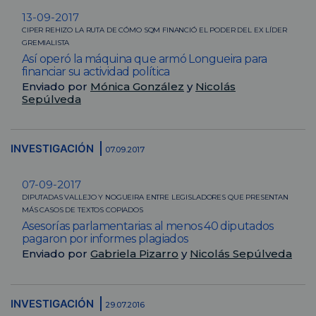
13-09-2017
CIPER REHIZO LA RUTA DE CÓMO SQM FINANCIÓ EL PODER DEL EX LÍDER
GREMIALISTA
Así operó la máquina que armó Longueira para
financiar su actividad política
Enviado por
Mónica González
y
Nicolás
Sepúlveda
INVESTIGACIÓN
07.09.2017
07-09-2017
DIPUTADAS VALLEJO Y NOGUEIRA ENTRE LEGISLADORES QUE PRESENTAN
MÁS CASOS DE TEXTOS COPIADOS
Asesorías parlamentarias: al menos 40 diputados
pagaron por informes plagiados
Enviado por
Gabriela Pizarro
y
Nicolás Sepúlveda
INVESTIGACIÓN
29.07.2016