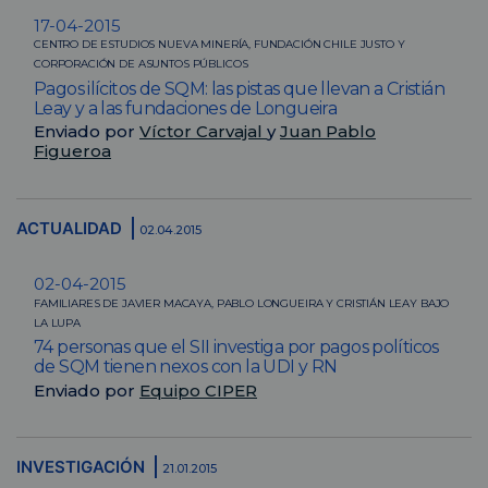
17-04-2015
CENTRO DE ESTUDIOS NUEVA MINERÍA, FUNDACIÓN CHILE JUSTO Y
CORPORACIÓN DE ASUNTOS PÚBLICOS
Pagos ilícitos de SQM: las pistas que llevan a Cristián
Leay y a las fundaciones de Longueira
Enviado por
Víctor Carvajal
y
Juan Pablo
Figueroa
ACTUALIDAD
02.04.2015
02-04-2015
FAMILIARES DE JAVIER MACAYA, PABLO LONGUEIRA Y CRISTIÁN LEAY BAJO
LA LUPA
74 personas que el SII investiga por pagos políticos
de SQM tienen nexos con la UDI y RN
Enviado por
Equipo CIPER
INVESTIGACIÓN
21.01.2015