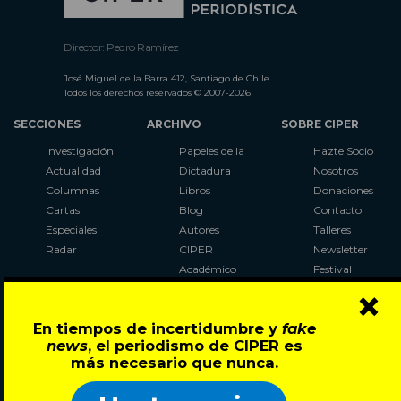
Director: Pedro Ramírez
José Miguel de la Barra 412, Santiago de Chile
Todos los derechos reservados © 2007-2026
SECCIONES
ARCHIVO
SOBRE CIPER
Investigación
Papeles de la
Hazte Socio
Actualidad
Dictadura
Nosotros
Columnas
Libros
Donaciones
Cartas
Blog
Contacto
Especiales
Autores
Talleres
Radar
CIPER
Newsletter
Académico
Festival
×
LaBot
Constituyente
En tiempos de incertidumbre y
fake
Al Plebiscito
news
, el periodismo de CIPER es
con CIPER
más necesario que nunca.
Síguenos en: