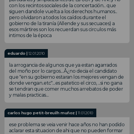
con los recintos sociales de la concertación... que
siguen dandole vuelta a los derechos humanos...
pero olvidaron a todos los caídos durante el
gobierno de la tiranía (Allende y sus secuaces) a
esos mártires son los recuerdan sus circulos más
intimos de la época
eduardo |
12.01.2010
la arrogancia de algunos que ya estan agarrados
del moño por lo cargos....Â¿no decia el candidato
que "en su gobierno estaran los mejores vengan de
donde vengan..etc"....es patetico el circo, ...si no gana
se tendran que comer muchos arrebatos de poder
y malas practicas....
carlos hugo petit-breuilh muñoz |
11.01.2010
ese problema se veia venir hace años no han podido
aclarar esta situacion de ahi que no pueden formar