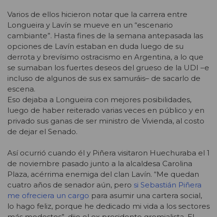
Varios de ellos hicieron notar que la carrera entre
Longueira y Lavín se mueve en un “escenario
cambiante”. Hasta fines de la semana antepasada las
opciones de Lavín estaban en duda luego de su
derrota y brevísimo ostracismo en Argentina, a lo que
se sumaban los fuertes deseos del grueso de la UDI –e
incluso de algunos de sus ex samuráis– de sacarlo de
escena.
Eso dejaba a Longueira con mejores posibilidades,
luego de haber reiterado varias veces en público y en
privado sus ganas de ser ministro de Vivienda, al costo
de dejar el Senado.
Así ocurrió cuando él y Piñera visitaron Huechuraba el 1
de noviembre pasado junto a la alcaldesa Carolina
Plaza, acérrima enemiga del clan Lavín. “Me quedan
cuatro años de senador aún, pero
si Sebastián Piñera
me ofreciera un cargo
para asumir una cartera social,
lo hago feliz, porque he dedicado mi vida a los sectores
más modestos”, dijo el ex presidente gremialista. El