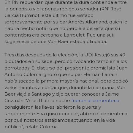
En RN recuerdan que durante la dura contienda entre
la periodista y el apenas reelecto senador (RN) José
García Ruminot, este último fue visitado
sorpresivamente por su par Andrés Allamand, quien le
habría hecho notar que no perdiera de vista que su
contendora era cercana a Larroulet. Fue una sutil
sugerencia de que Von Baer estaba blindada.
Tres días después de la elección, la UDI festejó sus 40
diputados en su sede, pero convocando también a los
derrotados. El discurso del presidente gremialista Juan
Antonio Coloma ignoró que su par Hernán Larraín
había sacado la primera mayoría nacional, pero dedicó
varios minutos a contar que, durante la campaña, Von
Baer viajó a Santiago y dijo querer conocer a Jaime
Guzmán: “A las 11 de la noche
fueron al cementerio
,
consiguieron las llaves, abrieron la puerta y
simplemente Ena quiso conocer, ahí en el cementerio,
por qué nosotros estábamos actuando en la vida
pública”, relató Coloma.