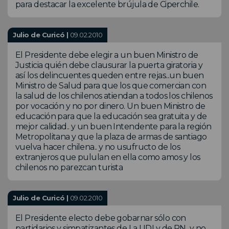
para destacar la excelente brújula de Ciperchile.
Julio de Curicó |
09.02.2010
El Presidente debe elegir a un buen Ministro de
Justicia quién debe clausurar la puerta giratoria y
así los delincuentes queden entre rejas...un buen
Ministro de Salud para que los que comercian con
la salud de los chilenos atiendan a todos los chilenos
por vocación y no por dinero. Un buen Ministro de
educación para que la educación sea gratuita y de
mejor calidad.. y un buen Intendente para la región
Metropolitana y que la plaza de armas de santiago
vuelva hacer chilena.. y no usufructo de los
extranjeros que pululan en ella como amos y los
chilenos no parezcan turista
Julio de Curicó |
09.02.2010
El Presidente electo debe gobarnar sólo con
partidarios y simpatizantes de La UDI y de RN...y no