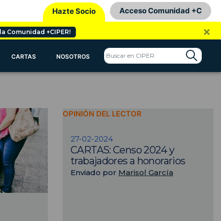
Acceso Comunidad +C
Hazte Socio
×
 la Comunidad +CIPER!
CARTAS
NOSOTROS
OPINIÓN DEL LECTOR
27-02-2024
CARTAS: Censo 2024 y
trabajadores a honorarios
Enviado por
Marisol García