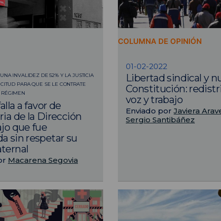
COLUMNA DE OPINIÓN
01-02-2022
UNA INVALIDEZ DE 52% Y LA JUSTICIA
Libertad sindical y n
ICITUD PARA QUE SE LE CONTRATE
Constitución: redistr
 RÉGIMEN
voz y trabajo
falla a favor de
Enviado por
Javiera Arav
ria de la Dirección
Sergio Santibáñez
ajo que fue
a sin respetar su
ternal
or
Macarena Segovia