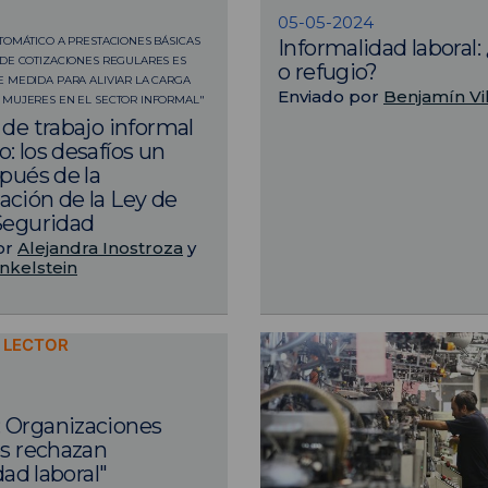
05-05-2024
TOMÁTICO A PRESTACIONES BÁSICAS
Informalidad laboral
DE COTIZACIONES REGULARES ES
o refugio?
 MEDIDA PARA ALIVIAR LA CARGA
Enviado por
Benjamín Vi
 MUJERES EN EL SECTOR INFORMAL"
 de trabajo informal
: los desafíos un
spués de la
ción de la Ley de
Seguridad
or
Alejandra Inostroza
y
nkelstein
L LECTOR
 Organizaciones
es rechazan
idad laboral"