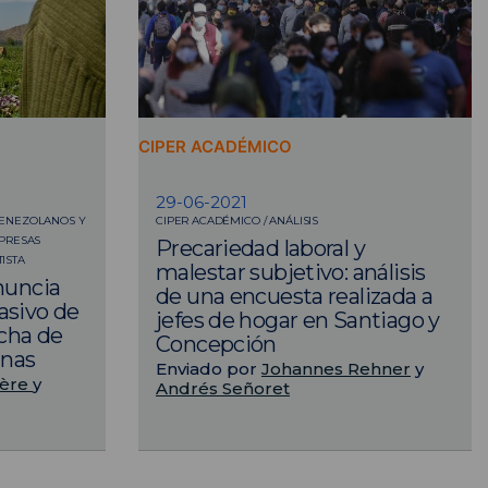
CIPER ACADÉMICO
29-06-2021
VENEZOLANOS Y
CIPER ACADÉMICO / ANÁLISIS
MPRESAS
Precariedad laboral y
ISTA
malestar subjetivo: análisis
enuncia
de una encuesta realizada a
asivo de
jefes de hogar en Santiago y
cha de
Concepción
inas
Enviado por
Johannes Rehner
y
rère
y
Andrés Señoret