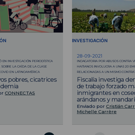
IÓN
INVESTIGACIÓN
28-09-2021
Ó EN INVESTIGACIÓN PERIODÍSTICA
INDAGATORIA POR ABUSOS CONTRA 
 SOBRE LA CAÍDA DE LA CLASE
HAITIANOS INVOLUCRA A UNAS 20 E
COVID EN LATINOAMÉRICA
RELACIONADAS A UN MISMO CONTRAT
os pobres, cicatrices
Fiscalía investiga d
andemia
de trabajo forzado m
inmigrantes en cose
or
CONNECTAS
arándanos y mandar
Enviado por
Cristián Car
Michelle Carrère