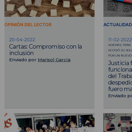
OPINIÓN DEL LECTOR
ACTUALIDAD
20-04-2022
11-02-2022
ADEMÁS, TIENE 
Cartas: Compromiso con la
ACOGIÓ SU SOL
inclusión
POR UN NUEVO
Enviado por
Marisol García
Justicia 
funciona
del Trab
despedid
fuero ma
Enviado p