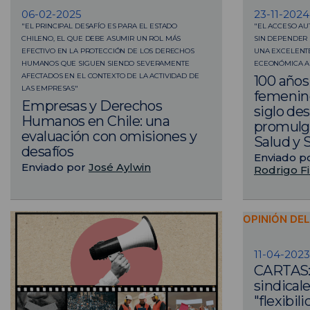
06-02-2025
23-11-2024
"EL PRINCIPAL DESAFÍO ES PARA EL ESTADO
"EL ACCESO AU
CHILENO, EL QUE DEBE ASUMIR UN ROL MÁS
SIN DEPENDER 
EFECTIVO EN LA PROTECCIÓN DE LOS DERECHOS
UNA EXCELENTE
HUMANOS QUE SIGUEN SIENDO SEVERAMENTE
ECEONÓMICA A
AFECTADOS EN EL CONTEXTO DE LA ACTIVIDAD DE
100 años
LAS EMPRESAS"
femenino
Empresas y Derechos
siglo de
Humanos en Chile: una
promulga
evaluación con omisiones y
Salud y 
desafíos
Enviado p
Enviado por
José Aylwin
Rodrigo Fi
OPINIÓN DE
11-04-2023
CARTAS:
sindical
"flexibil