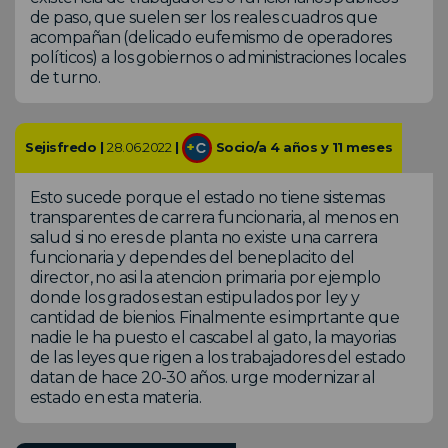
de paso, que suelen ser los reales cuadros que
acompañan (delicado eufemismo de operadores
políticos) a los gobiernos o administraciones locales
de turno.
Sejisfredo |
28.06.2022
|
Socio/a 4 años y 11 meses
Esto sucede porque el estado no tiene sistemas
transparentes de carrera funcionaria, al menos en
salud si no eres de planta no existe una carrera
funcionaria y dependes del beneplacito del
director, no asi la atencion primaria por ejemplo
donde los grados estan estipulados por ley y
cantidad de bienios. Finalmente es imprtante que
nadie le ha puesto el cascabel al gato, la mayorias
de las leyes que rigen a los trabajadores del estado
datan de hace 20-30 años. urge modernizar al
estado en esta materia.