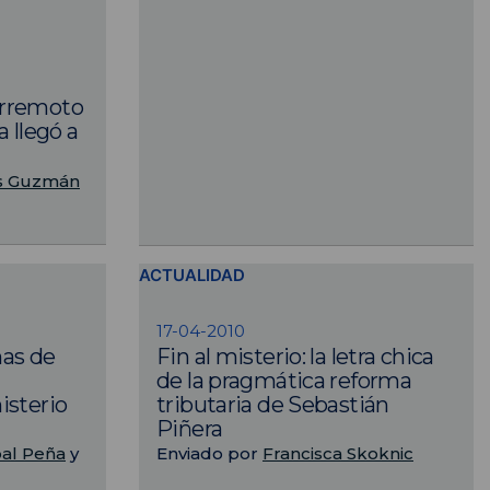
erremoto
a llegó a
s Guzmán
ACTUALIDAD
17-04-2010
mas de
Fin al misterio: la letra chica
de la pragmática reforma
isterio
tributaria de Sebastián
Piñera
bal Peña
y
Enviado por
Francisca Skoknic