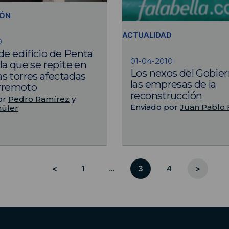
IÓN
ACTUALIDAD
0
de edificio de Penta
01-04-2010
lla que se repite en
Los nexos del Gobie
 torres afectadas
las empresas de la
erremoto
reconstrucción
or
Pedro Ramírez
y
Enviado por
Juan Pablo 
hüler
<
1
…
3
4
>