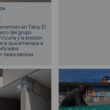
IÓN
0
rremoto en Talca: El
rco del grupo
Vicuña y la presión
aria que amenaza a
ificados
or
Pedro Ramírez