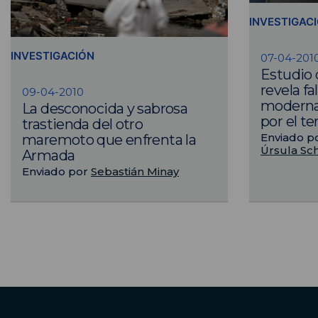
INVESTIGAC
INVESTIGACIÓN
07-04-201
Estudio 
revela fa
09-04-2010
modernas
La desconocida y sabrosa
por el t
trastienda del otro
Enviado p
maremoto que enfrenta la
Úrsula Sc
Armada
Enviado por
Sebastián Minay