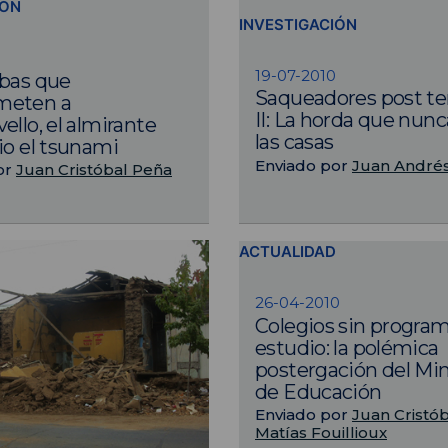
IÓN
INVESTIGACIÓN
0
19-07-2010
bas que
Saqueadores post t
meten a
II: La horda que nunc
ello, el almirante
las casas
io el tsunami
Enviado por
Juan André
or
Juan Cristóbal Peña
ACTUALIDAD
26-04-2010
Colegios sin progra
estudio: la polémica
postergación del Min
de Educación
Enviado por
Juan Cristó
Matías Fouillioux