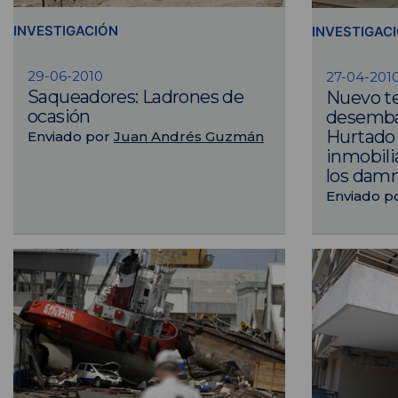
INVESTIGACIÓN
INVESTIGAC
29-06-2010
27-04-201
Saqueadores: Ladrones de
Nuevo te
ocasión
desemba
Hurtado 
Enviado por
Juan Andrés Guzmán
inmobili
los damn
Enviado p