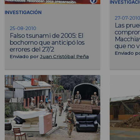
INVESTIGAC
INVESTIGACIÓN
27-07-201
Las prue
25-08-2010
compro
Falso tsunami de 2005: El
Macchiav
bochorno que anticipó los
que no v
errores del 27/2
Enviado p
Enviado por
Juan Cristóbal Peña