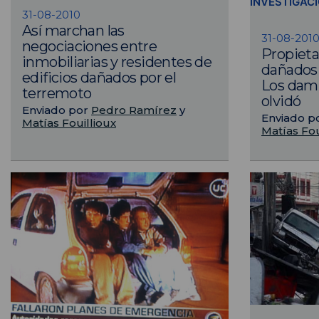
INVESTIGAC
31-08-2010
Así marchan las
31-08-201
negociaciones entre
Propietar
inmobiliarias y residentes de
dañados 
edificios dañados por el
Los damn
terremoto
olvidó
Enviado por
Pedro Ramírez
y
Enviado p
Matías Fouillioux
Matías Fou