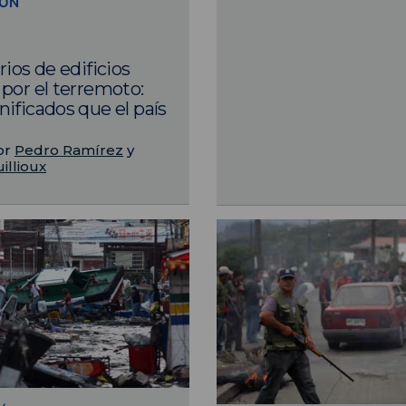
IÓN
0
ios de edificios
por el terremoto:
ificados que el país
or
Pedro Ramírez
y
illioux