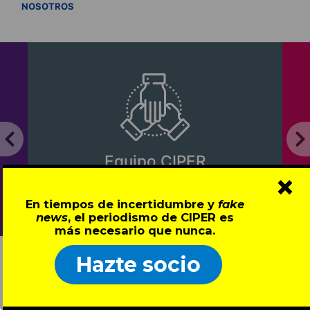
VER TODOS
NOSOTROS
Investiga
quipo CIPER
con imp
×
Conócenos
Revísal
En tiempos de incertidumbre y
fake
news
, el periodismo de CIPER es
más necesario que nunca.
Hazte socio