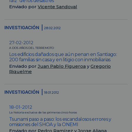
raíz” de los desastres
Enviado por
Vicente Sandoval
INVESTIGACIÓN
28.02.2012
27-02-2012
A DOS AÑOS DEL TERREMOTO
Los edificios dañados que aún penan en Santiago:
200 familias sin casa y en litigio con inmobiliarias
Enviado por
Juan Pablo Figueroa
y
Gregorio
Riquelme
INVESTIGACIÓN
18.01.2012
18-01-2012
La historia exclusiva de las primeras cinco horas
Tsunami paso a paso: los escandalosos errores y
omisiones del SHOA y la ONEMI
Enviado por
Pedro Ramírez
y
Jorge Aliaga