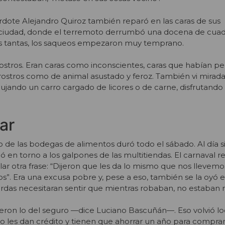
erdote Alejandro Quiroz también reparó en las caras de sus
ciudad, donde el terremoto derrumbó una docena de cuadr
as tantas, los saqueos empezaron muy temprano.
stros. Eran caras como inconscientes, caras que habían pe
ostros como de animal asustado y feroz. También vi mirada
ujando un carro cargado de licores o de carne, disfrutand
var
 de las bodegas de alimentos duró todo el sábado. Al día s
en torno a los galpones de las multitiendas. El carnaval
r otra frase: “Dijeron que les da lo mismo que nos llevemo
”. Era una excusa pobre y, pese a eso, también se la oyó e
ordas necesitaran sentir que mientras robaban, no estaban
ron lo del seguro —dice Luciano Bascuñán—. Eso volvió loc
 les dan crédito y tienen que ahorrar un año para comprar