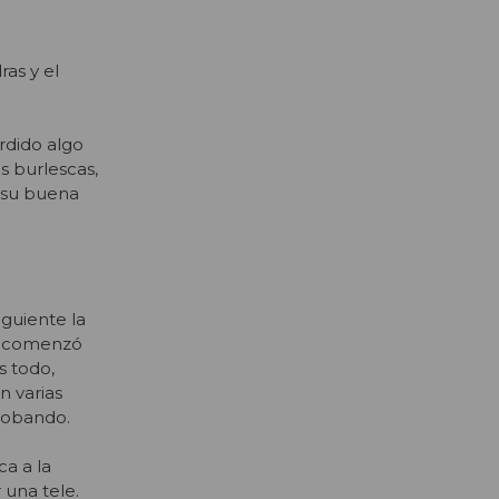
as y el
rdido algo
s burlescas,
o su buena
iguiente la
 recomenzó
s todo,
n varias
 robando.
a a la
 una tele.