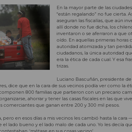
En la mayor parte de las ciudades 
“están regalando” no fue cierta. As
aseguran las fiscalías, que aún inv
allí donde no fue dicha, los chileno
inventaron o se aferraron a que ot
oído. En aquellas primeras horas c
autoridad atomizada y tan perdid
ciudadanos, la única autoridad q
era la ética de cada cual. Y esa fra
trizas.
Luciano Bascuñán, presidente de 
es, dice que en la cara de sus vecinos podía ver como la ét
a componen 800 familias que partieron con un precario c
anizarse, ahorrar y tener las casas fiscales en las que viv
s comerciantes que ganan entre 200 y 300 mil pesos.
pero en esos días a mis vecinos les cambió hasta la cara 
e el lado bueno y el lado malo de cada uno. Yo les decía q
contestaban, ‘métase en sus cosas vecino’.