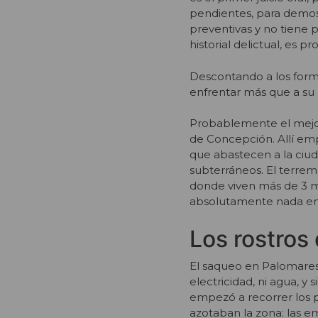
pendientes, para demost
preventivas y no tiene 
historial delictual, es 
Descontando a los form
enfrentar más que a su p
Probablemente el mejor
de Concepción. Allí emp
que abastecen a la ciu
subterráneos. El terrem
donde viven más de 3 mi
absolutamente nada en es
Los rostros
El saqueo en Palomares
electricidad, ni agua, y 
empezó a recorrer los p
azotaban la zona: las e