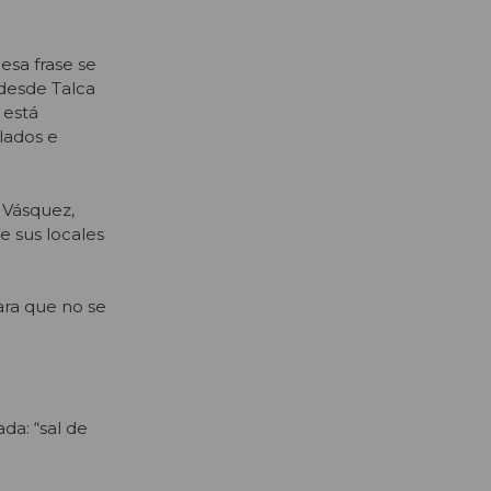
esa frase se
 desde Talca
 está
slados e
 Vásquez,
 sus locales
ara que no se
da: “sal de