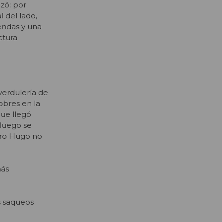
ozó: por
l del lado,
iendas y una
ctura
verdulería de
pobres en la
que llegó
luego se
Pero Hugo no
más
s saqueos