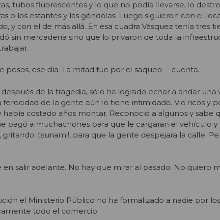
as, tubos fluorescentes y lo que no podía llevarse, lo destr
s o los estantes y las góndolas. Luego siguieron con el loca
o, y con el de más allá. En esa cuadra Vásquez tenía tres t
ó sin mercadería sino que lo privaron de toda la infraestru
trabajar.
e pesos, ese día. La mitad fue por el saqueo— cuenta.
después de la tragedia, sólo ha logrado echar a andar una 
a ferocidad de la gente aún lo tiene intimidado. Vio ricos y 
e había costado años montar. Reconoció a algunos y sabe 
e pagó a muchachones para que le cargaran el vehículo y 
 gritando ¡tsunami!, para que la gente despejara la calle. 
en salir adelante. No hay que mirar al pasado. No quiero 
ución el Ministerio Público no ha formalizado a nadie por lo
camente todo el comercio.