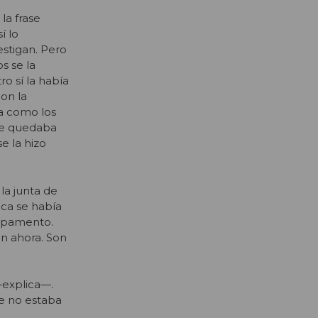
la frase
í lo
estigan. Pero
s se la
ro sí la había
on la
a como los
ue quedaba
se la hizo
la junta de
ica se había
ampamento.
en ahora. Son
—explica—.
ue no estaba