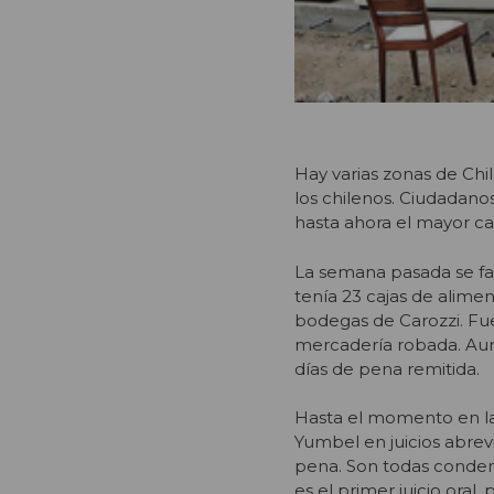
Hay varias zonas de Chi
los chilenos. Ciudadano
hasta ahora el mayor cas
La semana pasada se fall
tenía 23 cajas de alime
bodegas de Carozzi. Fue
mercadería robada. Aunqu
días de pena remitida.
Hasta el momento en la
Yumbel en juicios abrev
pena. Son todas conden
es el primer juicio ora