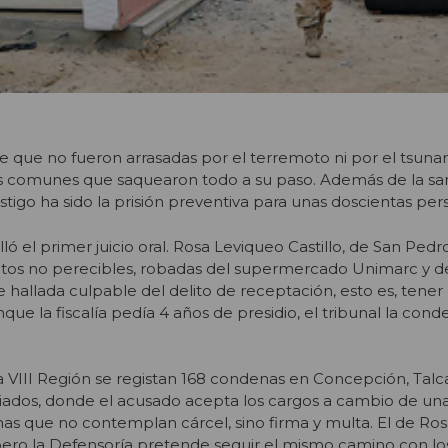
le que no fueron arrasadas por el terremoto ni por el tsunam
s comunes que saquearon todo a su paso. Además de la san
tigo ha sido la prisión preventiva para unas doscientas per
ó el primer juicio oral. Rosa Leviqueo Castillo, de San Pedro
ntos no perecibles, robadas del supermercado Unimarc y de
 hallada culpable del delito de receptación, esto es, tener
e la fiscalía pedía 4 años de presidio, el tribunal la cond
 VIII Región se registan 168 condenas en Concepción, Tal
iados, donde el acusado acepta los cargos a cambio de un
as que no contemplan cárcel, sino firma y multa. El de Ro
l, pero la Defensoría pretende seguir el mismo camino con lo