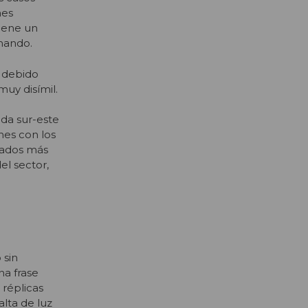
nes
tiene un
rmando.
a debido
muy disímil.
da sur-este
nes con los
rados más
el sector,
 sin
na frase
 réplicas
alta de luz