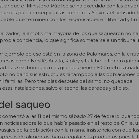
rar que el Ministerio Público se ha excedido con las prisio
pruebas para conseguir altas condenas. Salvo si el acusado 
probable que terminen con los responsables en libertad y fi
alizados, la amplísima mayoría de los que saquearon no h
ropia conciencia, lo que significa someterse a un tribunal 
 ejemplo de eso está en la zona de Palomares, en la entra
resas como Nestlé, Ariztía, Ripley y Falabella tienen galpo
dad. Las seis bodegas más grandes tienen 600 metros cuad
oto no dañó sus estructuras ni tampoco a las poblaciones d
l familias. Pero tres días después del sismo, no quedaba
as instalaciones, salvo el techo, las paredes y el piso.
 del saqueo
 comenzó a las 11 del mismo sábado 27 de febrero, cuando
sin noticias sobre lo que había pasado en el resto de Chile, u
asajes de la población con la misma insistencia con que las
mpresas de alimentos iban a regalar sus productos pues la f