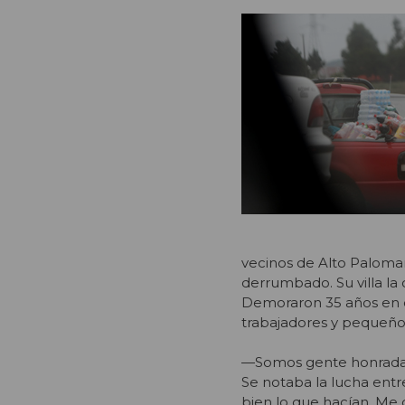
vecinos de Alto Palomar
derrumbado. Su villa l
Demoraron 35 años en org
trabajadores y pequeño
—Somos gente honrada, 
Se notaba la lucha entr
bien lo que hacían. Me 