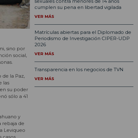
sexuales contra menores de 14 años
cumplen su pena en libertad vigilada
VER MÁS
Matrículas abiertas para el Diplomado de
Periodismo de Investigación CIPER-UDP
2026
i, sino por
VER MÁS
ción social,
sonas.
Transparencia en los negocios de TVN
 de la Paz,
VER MÁS
 las
 en su poder
enó sólo a 41
cahuano y
a rebaja de
sa Leviqueo
s casos