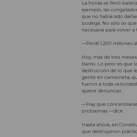
La horda se llevó balanz
ejemplo, las congeladora
que no había sido dañad
bodega. No sólo se qued
necesaria para volver a 
—Perdí 1.200 millones d
Hoy, más de tres meses 
barrio. Lo peor es que l
destrucción de lo que l
gente en camioneta, qu
fueron a toda velocidad,
quiere denunciar.
—Hay que concentrarse 
problemas —dice.
Hasta ahora, en Constit
que destruyeron prácti