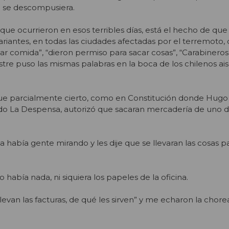
a se descompusiera.
 que ocurrieron en esos terribles días, está el hecho de que 
ariantes, en todas las ciudades afectadas por el terremoto,
lar comida”, “dieron permiso para sacar cosas”, “Carabineros
stre puso las mismas palabras en la boca de los chilenos ai
fue parcialmente cierto, como en Constitución donde Hugo
 La Despensa, autorizó que sacaran mercadería de uno de
a había gente mirando y les dije que se llevaran las cosas p
había nada, ni siquiera los papeles de la oficina.
llevan las facturas, de qué les sirven” y me echaron la chorea