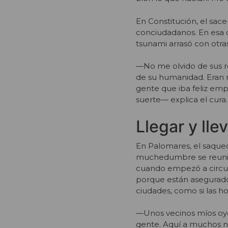
En Constitución, el sac
conciudadanos. En esa 
tsunami arrasó con otr
—No me olvido de sus ro
de su humanidad. Eran r
gente que iba feliz emp
suerte— explica el cura.
Llegar y lle
En Palomares, el saqueo
muchedumbre se reunió 
cuando empezó a circula
porque están asegurados
ciudades, como si las h
—Unos vecinos míos oye
gente. Aquí a muchos no