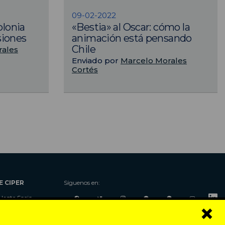
09-02-2022
olonia
«Bestia» al Oscar: cómo la
siones
animación está pensando
Chile
rales
Enviado por
Marcelo Morales
Cortés
E CIPER
Síguenos en:
Hazte Socio
×
Nosotros
Donaciones