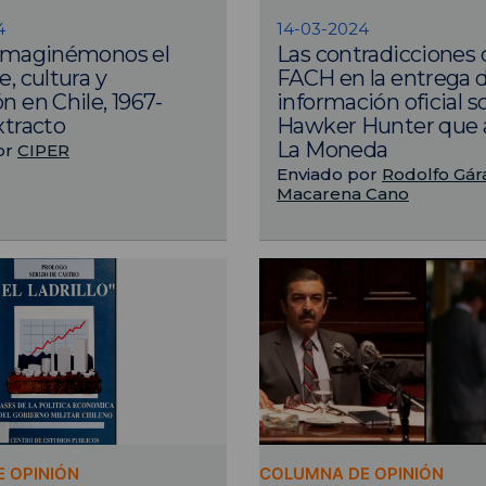
4
14-03-2024
«Imaginémonos el
Las contradicciones 
e, cultura y
FACH en la entrega 
n en Chile, 1967-
información oficial s
xtracto
Hawker Hunter que 
La Moneda
or
CIPER
Enviado por
Rodolfo Gár
Macarena Cano
 OPINIÓN
COLUMNA DE OPINIÓN