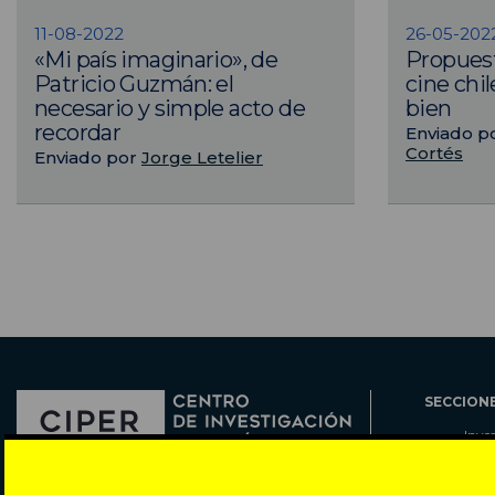
11-08-2022
26-05-202
«Mi país imaginario», de
Propuest
Patricio Guzmán: el
cine chi
necesario y simple acto de
bien
recordar
Enviado p
Cortés
Enviado por
Jorge Letelier
SECCION
Inve
Actu
Col
Director: Pedro Ramírez