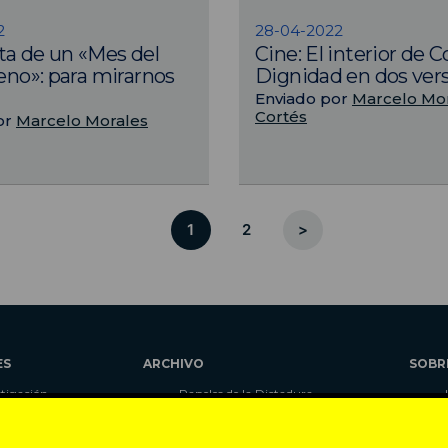
2
28-04-2022
a de un «Mes del
Cine: El interior de C
leno»: para mirarnos
Dignidad en dos ver
Enviado por
Marcelo Mo
Cortés
or
Marcelo Morales
1
2
>
ES
ARCHIVO
SOBR
stigación
Papeles de la Dictadura
alidad
Libros
umnas
Blog