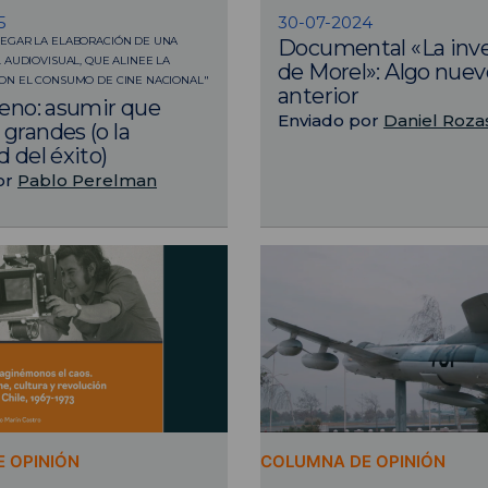
5
30-07-2024
EGAR LA ELABORACIÓN DE UNA
Documental «La inv
 AUDIOVISUAL, QUE ALINEE LA
de Morel»: Algo nuev
ON EL CONSUMO DE CINE NACIONAL"
anterior
leno: asumir que
Enviado por
Daniel Roza
grandes (o la
 del éxito)
or
Pablo Perelman
 OPINIÓN
COLUMNA DE OPINIÓN