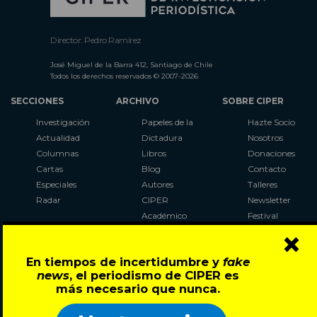
Director: Pedro Ramírez
José Miguel de la Barra 412, Santiago de Chile
Todos los derechos reservados © 2007-2026
SECCIONES
ARCHIVO
SOBRE CIPER
Investigación
Papeles de la
Hazte Socio
Actualidad
Dictadura
Nosotros
Columnas
Libros
Donaciones
Cartas
Blog
Contacto
Especiales
Autores
Talleres
Radar
CIPER
Newsletter
Académico
Festival
×
LaBot
Constituyente
En tiempos de incertidumbre y
fake
Al Plebiscito
news
, el periodismo de CIPER es
con CIPER
más necesario que nunca.
Síguenos en: