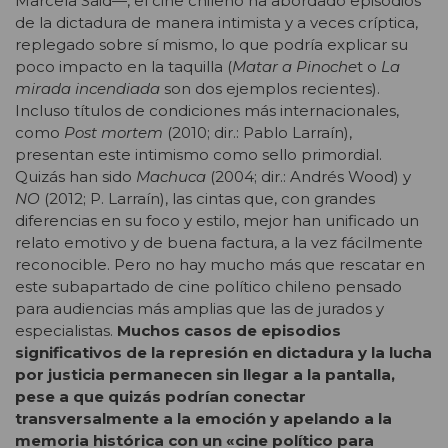
Marcela Said—, el cine chileno ha abordado episodios
de la dictadura de manera intimista y a veces críptica,
replegado sobre sí mismo, lo que podría explicar su
poco impacto en la taquilla (
Matar a Pinoche
t o
La
mirada incendiada
son dos ejemplos recientes).
Incluso títulos de condiciones más internacionales,
como
Post mortem
(2010; dir.: Pablo Larraín),
presentan este intimismo como sello primordial.
Quizás han sido
Machuca
(2004; dir.: Andrés Wood) y
NO
(2012; P. Larraín), las cintas que, con grandes
diferencias en su foco y estilo, mejor han unificado un
relato emotivo y de buena factura, a la vez fácilmente
reconocible. Pero no hay mucho más que rescatar en
este subapartado de cine político chileno pensado
para audiencias más amplias que las de jurados y
especialistas.
Muchos casos de episodios
significativos de la represión en dictadura y la lucha
por justicia permanecen sin llegar a la pantalla,
pese a que quizás podrían conectar
transversalmente a la emoción y apelando a la
memoria histórica con un «cine político para