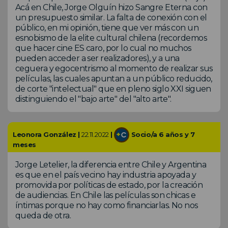
Acá en Chile, Jorge Olguín hizo Sangre Eterna con
un presupuesto similar. La falta de conexión con el
público, en mi opinión, tiene que ver más con un
esnobismo de la elite cultural chilena (recordemos
que hacer cine ES caro, por lo cual no muchos
pueden acceder a ser realizadores), y a una
ceguera y egocentrismo al momento de realizar sus
películas, las cuales apuntan a un público reducido,
de corte "intelectual" que en pleno siglo XXI siguen
distinguiendo el "bajo arte" del "alto arte".
Leonora González |
22.11.2022
|
Socio/a 6 años y 7
meses
Jorge Letelier, la diferencia entre Chile y Argentina
es que en el país vecino hay industria apoyada y
promovida por políticas de estado, por la creación
de audiencias. En Chile las películas son chicas e
íntimas porque no hay como financiarlas. No nos
queda de otra.