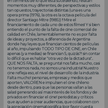
en términos de lo que esta sucediendo, relatan
momentos muy diferentes, de perspectivas y estilos
tan opuestos, trayectorias distintas (una es una
opera prima (1976), la otra es la octava película del
director Santiago Mitre (1985)) !! Mire el
financiamiento de cada uno de estos filmes! Y si bien
entiendo el punto de la falta de cine comercial de
calidad en Chile, lamentablemente no es por falta
de ideas y proyectos, a diferencia de Argentina
donde hay leyes que financian cientos de películas
al año, impulsando TODO TIPO DE CINE, en Chile
apenas (y a medias) se financian 5, quizás?! sin contar
lo difícil que es hablar "otra vez de la dictadura"...
QUE NOS FALTA, se pregunta! nos falta mucho, casi
no tenemos nada, no somos una industria! Nuestro
cine refleja eso, el nivel de desarrollo de la industria.
Falta mucho! personas, empresas y medios que
aporten, VALOREN e impulsen el cine chileno
desde dentro, para que las personas vallan a las
salas! generando así mas interés de los fondos y de
privados en financiar el cine! periodistas y críticos
que ayuden a crear audiencias, que colaboren con
la apreciación cinematográfica (por favor cuesta