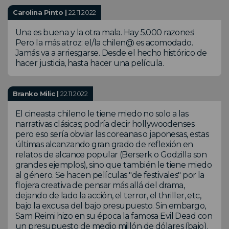
Carolina Pinto |
22.11.2022
Una es buena y la otra mala. Hay 5.000 razones!
Pero la más atroz: el/la chilen@ es acomodado.
Jamás va a arriesgarse. Desde el hecho histórico de
hacer justicia, hasta hacer una película.
Branko Milic |
22.11.2022
El cineasta chileno le tiene miedo no solo a las
narrativas clásicas; podría decir hollywoodenses
pero eso sería obviar las coreanas o japonesas, estas
últimas alcanzando gran grado de reflexión en
relatos de alcance popular (Berserk o Godzilla son
grandes ejemplos), sino que también le tiene miedo
al género. Se hacen películas "de festivales" por la
flojera creativa de pensar más allá del drama,
dejando de lado la acción, el terror, el thriller, etc,
bajo la excusa del bajo presupuesto. Sin embargo,
Sam Reimi hizo en su época la famosa Evil Dead con
un presupuesto de medio millón de dólares (bajo).