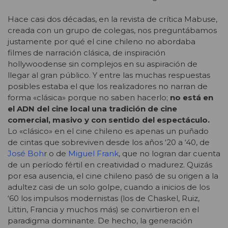
Hace casi dos décadas, en la revista de crítica Mabuse,
creada con un grupo de colegas, nos preguntábamos
justamente por qué el cine chileno no abordaba
filmes de narración clásica, de inspiración
hollywoodense sin complejos en su aspiración de
llegar al gran público. Y entre las muchas respuestas
posibles estaba el que los realizadores no narran de
forma «clásica» porque no saben hacerlo;
no está en
el ADN del cine local una tradición de cine
comercial, masivo y con sentido del espectáculo.
Lo «clásico» en el cine chileno es apenas un puñado
de cintas que sobreviven desde los años ‘20 a ‘40, de
José Boh
r
o de
Miguel Frank
,
que no logran dar cuenta
de un período fértil en creatividad o madurez. Quizás
por esa ausencia, el cine chileno pasó de su origen a la
adultez casi de un solo golpe, cuando a inicios de los
‘60 los impulsos modernistas (los de Chaskel, Ruiz,
Littin, Francia y muchos más) se convirtieron en el
paradigma dominante. De hecho, la generación