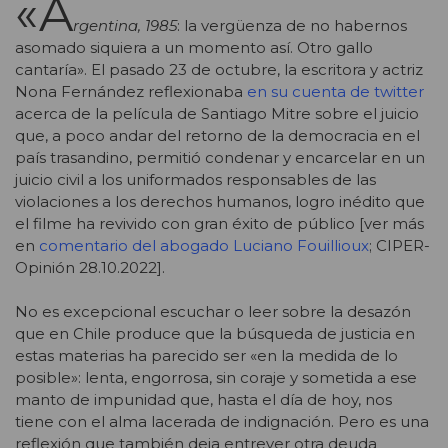
«A
rgentina, 1985
: la vergüenza de no habernos
asomado siquiera a un momento así. Otro gallo
cantaría». El pasado 23 de octubre, la escritora y actriz
Nona Fernández reflexionaba
en su cuenta de twitter
acerca de la película de Santiago Mitre sobre el juicio
que, a poco andar del retorno de la democracia en el
país trasandino, permitió condenar y encarcelar en un
juicio civil a los uniformados responsables de las
violaciones a los derechos humanos, logro inédito que
el filme ha revivido con gran éxito de público
[ver más
en
comentario del abogado Luciano Fouillioux
; CIPER-
Opinión 28.10.2022].
No es excepcional escuchar o leer sobre la desazón
que en Chile produce que la búsqueda de justicia en
estas materias ha parecido ser «en la medida de lo
posible»: lenta, engorrosa, sin coraje y sometida a ese
manto de impunidad que, hasta el día de hoy, nos
tiene con el alma lacerada de indignación. Pero es una
reflexión que también deja entrever otra deuda