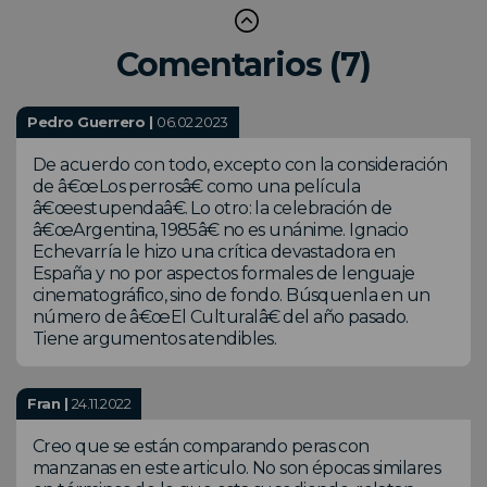
Comentarios (7)
Pedro Guerrero |
06.02.2023
De acuerdo con todo, excepto con la consideración
de â€œLos perrosâ€ como una película
â€œestupendaâ€. Lo otro: la celebración de
â€œArgentina, 1985â€ no es unánime. Ignacio
Echevarría le hizo una crítica devastadora en
España y no por aspectos formales de lenguaje
cinematográfico, sino de fondo. Búsquenla en un
número de â€œEl Culturalâ€ del año pasado.
Tiene argumentos atendibles.
Fran |
24.11.2022
Creo que se están comparando peras con
manzanas en este articulo. No son épocas similares