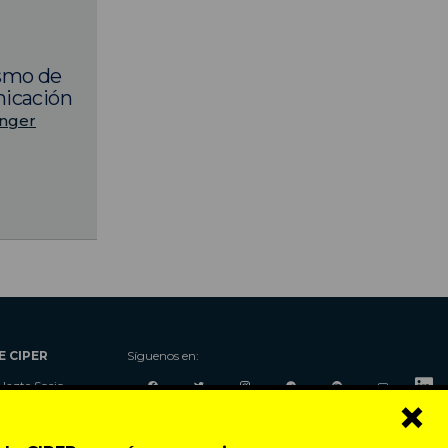
ismo de
nicación
inger
E CIPER
Síguenos en:
Hazte Socio
×
Nosotros
Donaciones