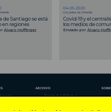
0
04-05-2020
PINIÓN
COLUMNA DE OPINIÓN
la de Santiago se está
Covid-19 y el central
 en regiones
los medios de comu
or
Álvaro Hofflinger
Enviado por
Álvaro Hoffl
ES
ARCHIVO
SOBR
stigación
Papeles de la Dictadura
alidad
Libros
umnas
Blog