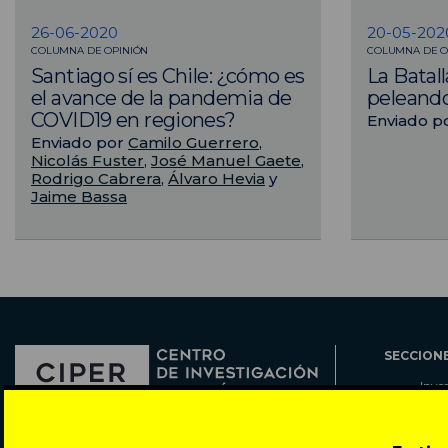
26-06-2020
20-05-202
COLUMNA DE OPINIÓN
COLUMNA DE O
Santiago sí es Chile: ¿cómo es
La Batal
el avance de la pandemia de
peleando
COVID19 en regiones?
Enviado p
Enviado por
Camilo Guerrero
,
Nicolás Fuster
,
José Manuel Gaete
,
Rodrigo Cabrera
,
Álvaro Hevia
y
Jaime Bassa
SECCION
Inve
Actu
Col
Director: Pedro Ramírez