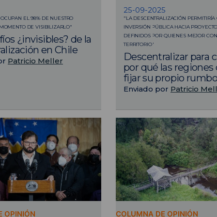
25-09-2025
 OCUPAN EL 98% DE NUESTRO
"LA DESCENTRALIZACIÓN PERMITIRÍA
 MOMENTO DE VISIBILIZARLO"
INVERSIÓN PÚBLICA HACIA PROYECTO
DEFINIDOS POR QUIENES MEJOR CO
íos ¿invisibles? de la
TERRITORIO"
alización en Chile
Descentralizar para c
or
Patricio Meller
por qué las regiones
fijar su propio rumb
Enviado por
Patricio Mel
 OPINIÓN
COLUMNA DE OPINIÓN