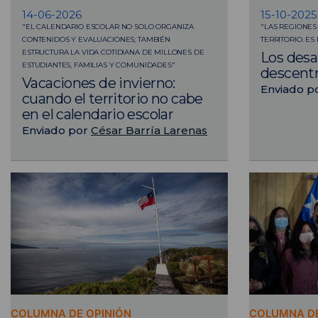
14-06-2026
15-10-2025
"EL CALENDARIO ESCOLAR NO SOLO ORGANIZA
"LAS REGIONES
CONTENIDOS Y EVALUACIONES; TAMBIÉN
TERRITORIO. ES
ESTRUCTURA LA VIDA COTIDIANA DE MILLONES DE
Los desaf
ESTUDIANTES, FAMILIAS Y COMUNIDADES"
descentr
Vacaciones de invierno:
Enviado p
cuando el territorio no cabe
en el calendario escolar
Enviado por
César Barría Larenas
COLUMNA DE OPINIÓN
COLUMNA DE