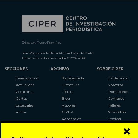
Director: Pedro Ramírez
José Miguel de la Barra 412, Santiago de Chile
Todos los derechos reservados © 2007-2026
SECCIONES
ARCHIVO
SOBRE CIPER
Investigación
Papeles de la
Hazte Socio
Actualidad
Dictadura
Nosotros
Columnas
Libros
Donaciones
Cartas
Blog
Contacto
Especiales
Autores
Talleres
Radar
CIPER
Newsletter
Académico
Festival
×
LaBot
Constituyente