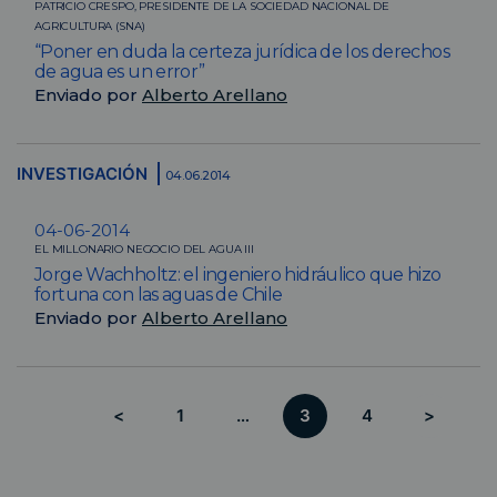
PATRICIO CRESPO, PRESIDENTE DE LA SOCIEDAD NACIONAL DE
AGRICULTURA (SNA)
“Poner en duda la certeza jurídica de los derechos
de agua es un error”
Enviado por
Alberto Arellano
INVESTIGACIÓN
04.06.2014
04-06-2014
EL MILLONARIO NEGOCIO DEL AGUA III
Jorge Wachholtz: el ingeniero hidráulico que hizo
fortuna con las aguas de Chile
Enviado por
Alberto Arellano
<
1
…
3
4
>