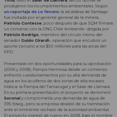
Tohá
, visitó el
Salar de Llamara
, sector donde se
produjeron los incumplimientos ambientales. Según
un reportaje de
La Tercera
, la alcaldesa de Santiago
fue invitada por el gerente general de la minera,
Patricio Contesse
, poco después de que SQM firmara
un convenio con la ONG Chile Ambiente -dirigida por
Patricio Rodrigo
, miembro del círculo íntimo del
senador
Guido Girardi-
, operación que encubrió un
aporte cercano a los $50 millones para las arcas del
PPD.
Presentado en dos oportunidades para su aprobación
(2006 y 2008), Pampa Hermosa desde un comienzo
enfrentó cuestionamientos por su alta demanda de
agua en los acuíferos de dos zonas de alta escasez
hídrica: la Pampa del Tamarugal y el Salar de Llamara.
En su primera presentación, el proyecto se denominó
Soronal
y comprometía una demanda de agua de
395 lt/seg., pero la empresa desistió de su tramitación
ante el inminente rechazo de la autoridad ambiental.
El proyecto ingresó de nuevo en 2008, bajo el nombre