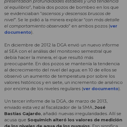
presentaban profundidades estables y una tendencia
al equilibrio
”, había dos pozos de bombeo en los que
se evidenciaban “
ascensos y descensos bruscos de
nivel
”. Se le pidió a la minera explicar “
con más detalle
el comportamiento observado
” en ambos pozos (
ver
documento
).
En diciembre de 2012 la DGA envió un nuevo informe
al SEA con el análisis del monitoreo semestral que
debía hacer la minera, el que resultó más
preocupante. En dos pozos se mantenía la tendencia
al decrecimiento del nivel del agua; en 10 de ellos se
observó un aumento de temperatura por sobre los
valores históricos y en siete, un incremento de arsénico
por encima de los niveles regulares (
ver documento
).
Un tercer informe de la DGA, de marzo de 2013,
enviado esta vez al fiscalizador de la SMA,
José
Bastías Gajardo
, añadió nuevas irregularidades. Allí se
acusa que
Soquimich alteró los valores de medición
de los niveles de agua de los puquíos.
Eso significa