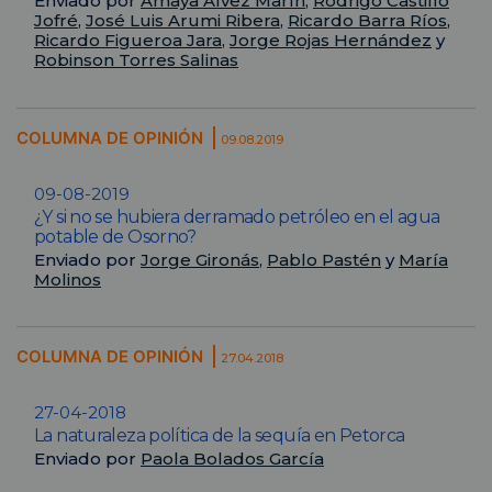
Enviado por
Amaya Álvez Marín
,
Rodrigo Castillo
Jofré
,
José Luis Arumi Ribera
,
Ricardo Barra Ríos
,
Ricardo Figueroa Jara
,
Jorge Rojas Hernández
y
Robinson Torres Salinas
COLUMNA DE OPINIÓN
09.08.2019
09-08-2019
¿Y si no se hubiera derramado petróleo en el agua
potable de Osorno?
Enviado por
Jorge Gironás
,
Pablo Pastén
y
María
Molinos
COLUMNA DE OPINIÓN
27.04.2018
27-04-2018
La naturaleza política de la sequía en Petorca
Enviado por
Paola Bolados García