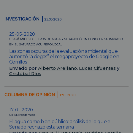
INVESTIGACIÓN
25.05.2020
25-05-2020
USARÁ MILES DE LITROS DE AGUA Y SE APROBÓ SIN CONOCER SU IMPACTO
EN EL SATURADO ACUÍFERO LOCAL
Las zonas oscuras de la evaluación ambiental que
autorizó “a ciegas” el megaproyecto de Google en
Cerrillos
Enviado por
Alberto Arellano
,
Lucas Cifuentes
y
Cristóbal Ríos
COLUMNA DE OPINIÓN
17.01.2020
17-01-2020
CIPER/Académico
El agua como bien público: análisis de lo que el
Senado rechazó esta semana