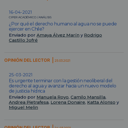
16-04-2021
CIPER ACADÉMICO / ANÁLISIS
¿Por qué el derecho humano al agua no se puede
ejercer en Chile?
Enviado por
Amaya Álvez Marín
y
Rodrigo
Castillo Jofré
OPINIÓN DEL LECTOR
25.03.2021
25-03-2021
Es urgente terminar con la gestión neoliberal del
derecho al agua y avanzar hacia un nuevo modelo
de justicia hídrica
Enviado por
Manuela Royo
,
Camilo Mansilla
,
Andrea Pietrafesa
,
Lorena Donaire
,
Katta Alonso
y
Miguel Melin
OPINIÓN DEL LECTOR
24.03.2021