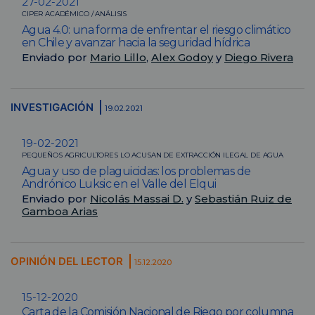
27-02-2021
CIPER ACADÉMICO / ANÁLISIS
Agua 4.0: una forma de enfrentar el riesgo climático
en Chile y avanzar hacia la seguridad hídrica
Enviado por
Mario Lillo
,
Alex Godoy
y
Diego Rivera
INVESTIGACIÓN
19.02.2021
19-02-2021
PEQUEÑOS AGRICULTORES LO ACUSAN DE EXTRACCIÓN ILEGAL DE AGUA
Agua y uso de plaguicidas: los problemas de
Andrónico Luksic en el Valle del Elqui
Enviado por
Nicolás Massai D.
y
Sebastián Ruiz de
Gamboa Arias
OPINIÓN DEL LECTOR
15.12.2020
15-12-2020
Carta de la Comisión Nacional de Riego por columna