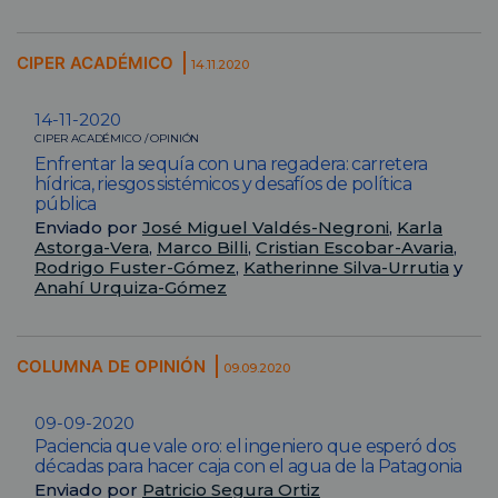
CIPER ACADÉMICO
14.11.2020
14-11-2020
CIPER ACADÉMICO / OPINIÓN
Enfrentar la sequía con una regadera: carretera
hídrica, riesgos sistémicos y desafíos de política
pública
Enviado por
José Miguel Valdés-Negroni
,
Karla
Astorga-Vera
,
Marco Billi
,
Cristian Escobar-Avaria
,
Rodrigo Fuster-Gómez
,
Katherinne Silva-Urrutia
y
Anahí Urquiza-Gómez
COLUMNA DE OPINIÓN
09.09.2020
09-09-2020
Paciencia que vale oro: el ingeniero que esperó dos
décadas para hacer caja con el agua de la Patagonia
Enviado por
Patricio Segura Ortiz