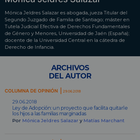
Mónica Jeldres Salazar es abogada, jueza Titular del
Segundo Juzgado de Familia de Santiago; máster en
Tutela Judicial Efectiva de Derechos Fundamentales
de Género y Menores, Universidad de Jaén (España);
docente de la Universidad Central en la cátedra de
Derecho de Infancia.
ARCHIVOS
DEL AUTOR
COLUMNA DE OPINIÓN
29.06.2018
29.06.2018
Ley de Adopción: un proyecto que facilita quitarle
los hijos a las familias marginadas
Por
Mónica Jeldres Salazar
y
Matías Marchant