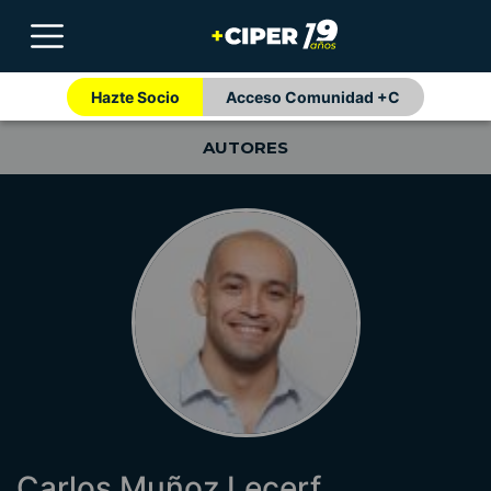
Hazte Socio
Acceso Comunidad +C
AUTORES
Carlos Muñoz Lecerf