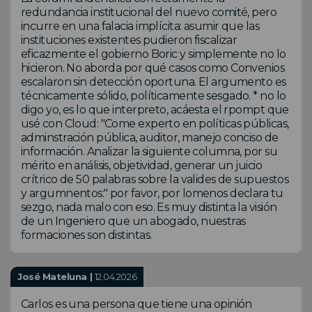
redundancia institucional del nuevo comité, pero
incurre en una falacia implícita: asumir que las
instituciones existentes pudieron fiscalizar
eficazmente el gobierno Boric y simplemente no lo
hicieron. No aborda por qué casos como Convenios
escalaron sin detección oportuna. El argumento es
técnicamente sólido, políticamente sesgado. * no lo
digo yo, es lo que interpreto, acáesta el rpompt que
usé con Cloud: "Come experto en políticas públicas,
adminstración pública, auditor, manejo conciso de
información. Analizar la siguiente columna, por su
mérito en análisis, objetividad, generar un juicio
crítrico de 50 palabras sobre la valides de supuestos
y argumnentos:" por favor, por lomenos declara tu
sezgo, nada malo con eso. Es muy distinta la visión
de un Ingeniero que un abogado, nuestras
formaciones son distintas.
José Mateluna |
12.04.2026
Carlos es una persona que tiene una opinión