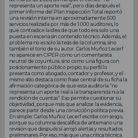
representa un aporte real”, pero días después el
primer informe del Plan Inspección Total reportó
una revisión interna en aproximadamente 500
servicios realizada por más de 1.000 auditores, lo
que contradice la idea de que todo era solo una
puesta en escena sin contenido técnico. Además, el
problema no es solo la tesis de la columna, sino
también el tono de su autor. Carlos Muñoz Lecerf
no aparece en CIPER como un comentarista
neutral de coyuntura, sino como una figura con
posicionamiento público propio; su perfil lo
presenta como abogado, contador y profesor, y el
mismo sitio destaca como frase central de su ficha la
afirmación categórica de que esta auditoría “no
representa un aporte real a la transparencia ni a la
rendición de cuentas”. Eso permite cuestionar su
objetividad, porque más que analizar la evidencia,
parece partir desde una convicción política previa.
En simple: Carlos Muñoz Lecerf escribe con sesgo,
porque su columna descalifica de antemano una
revisión que después sí arrojó alertas y resultados
preliminares. Por eso, más que una crítica técnica