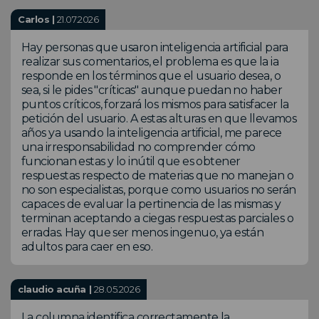
Carlos |
21.07.2026
Hay personas que usaron inteligencia artificial para
realizar sus comentarios, el problema es que la ia
responde en los términos que el usuario desea, o
sea, si le pides "críticas" aunque puedan no haber
puntos críticos, forzará los mismos para satisfacer la
petición del usuario. A estas alturas en que llevamos
años ya usando la inteligencia artificial, me parece
una irresponsabilidad no comprender cómo
funcionan estas y lo inútil que es obtener
respuestas respecto de materias que no manejan o
no son especialistas, porque como usuarios no serán
capaces de evaluar la pertinencia de las mismas y
terminan aceptando a ciegas respuestas parciales o
erradas. Hay que ser menos ingenuo, ya están
adultos para caer en eso.
claudio acuña |
28.05.2026
La columna identifica correctamente la