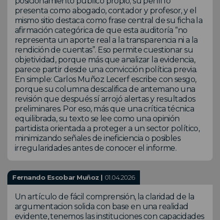
posicionamiento público propio; su perfil lo
presenta como abogado, contador y profesor, y el
mismo sitio destaca como frase central de su ficha la
afirmación categórica de que esta auditoría “no
representa un aporte real a la transparencia ni a la
rendición de cuentas”. Eso permite cuestionar su
objetividad, porque más que analizar la evidencia,
parece partir desde una convicción política previa.
En simple: Carlos Muñoz Lecerf escribe con sesgo,
porque su columna descalifica de antemano una
revisión que después sí arrojó alertas y resultados
preliminares. Por eso, más que una crítica técnica
equilibrada, su texto se lee como una opinión
partidista orientada a proteger a un sector político,
minimizando señales de ineficiencia o posibles
irregularidades antes de conocer el informe.
Fernando Escobar Muñoz |
01.04.2026
Un artículo de fácil comprensión, la claridad de la
argumentacion solida con base en una realidad
evidente, tenemos las instituciones con capacidades