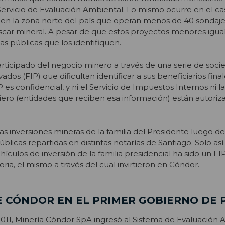
Servicio de Evaluación Ambiental. Lo mismo ocurre en el ca
 en la zona norte del país que operan menos de 40 sondaj
scar mineral. A pesar de que estos proyectos menores igua
s públicas que los identifiquen.
rticipado del negocio minero a través de una serie de soci
dos (FIP) que dificultan identificar a sus beneficiarios finale
 es confidencial, y ni el Servicio de Impuestos Internos ni l
ero (entidades que reciben esa información) están autoriz
as inversiones mineras de la familia del Presidente luego de
blicas repartidas en distintas notarías de Santiago. Solo as
ículos de inversión de la familia presidencial ha sido un FI
ria, el mismo a través del cual invirtieron en Cóndor.
E CÓNDOR EN EL PRIMER GOBIERNO DE 
011, Minería Cóndor SpA ingresó al Sistema de Evaluación 