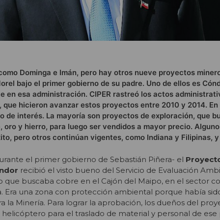
como Dominga e Imán, pero hay otros nueve proyectos minero
orel bajo el primer gobierno de su padre. Uno de ellos es Cónd
 en esa administración. CIPER rastreó los actos administrat
, que hicieron avanzar estos proyectos entre 2010 y 2014. E
to de interés. La mayoría son proyectos de exploración, que b
, oro y hierro, para luego ser vendidos a mayor precio. Alguno
to, pero otros continúan vigentes, como Indiana y Filipinas, y 
 durante el primer gobierno de Sebastián Piñera- el
Proyect
óndor
recibió el visto bueno del Servicio de Evaluación Amb
 que buscaba cobre en el Cajón del Maipo, en el sector co
a. Era una zona con protección ambiental porque había sid
ra la Minería. Para lograr la aprobación, los dueños del pro
elicóptero para el traslado de material y personal de ese