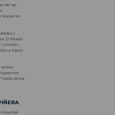
so de las
es
l requieren
edades y
s. El listado
a Comisión
ados a hacer
 revisar
í logramos
P hasta ahora
PIÑERA
Ambiental