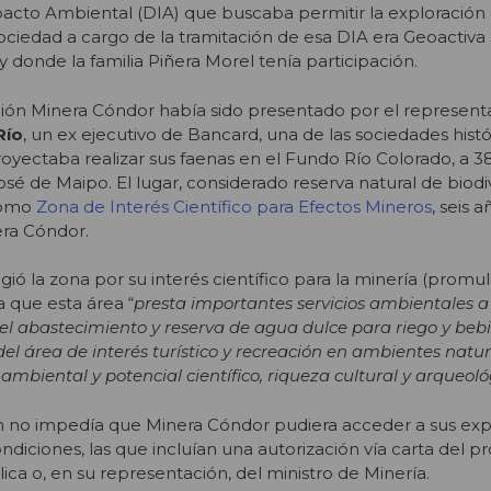
acto Ambiental (DIA) que buscaba permitir la exploración
sociedad a cargo de la tramitación de esa DIA era Geoactiva
 y donde la familia Piñera Morel tenía participación.
ción Minera Cóndor había sido presentado por el represent
Río
, un ex ejecutivo de Bancard, una de las sociedades histó
oyectaba realizar sus faenas en el Fundo Río Colorado, a 3
osé de Maipo. El lugar, considerado reserva natural de biodi
como
Zona de Interés Científico para Efectos Mineros
, seis 
era Cóndor.
ió la zona por su interés científico para la minería (promu
 que esta área “
presta importantes servicios ambientales a
el abastecimiento y reserva de agua dulce para riego y bebi
el área de interés turístico y recreación en ambientes natur
 ambiental y potencial científico, riqueza cultural y arqueol
n no impedía que Minera Cóndor pudiera acceder a sus expl
diciones, las que incluían una autorización vía carta del p
ca o, en su representación, del ministro de Minería.