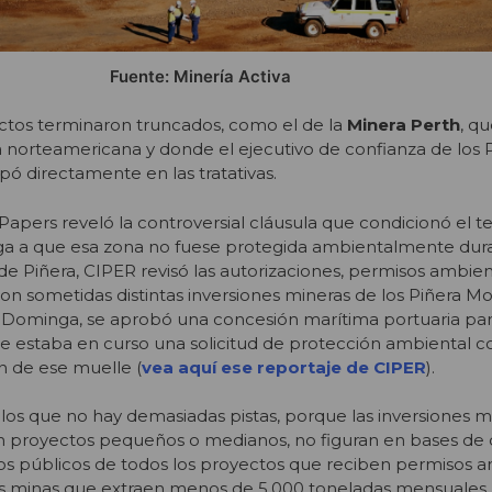
Fuente: Minería Activa
ctos terminaron truncados, como el de la
Minera Perth
, qu
norteamericana y donde el ejecutivo de confianza de los P
pó directamente en las tratativas.
pers reveló la controversial cláusula que condicionó el t
a a que esa zona no fuese protegida ambientalmente dura
de Piñera, CIPER revisó las autorizaciones, permisos ambien
on sometidas distintas inversiones mineras de los Piñera Mo
e Dominga, se aprobó una concesión marítima portuaria pa
e estaba en curso una solicitud de protección ambiental c
n de ese muelle (
vea aquí ese reportaje de CIPER
).
los que no hay demasiadas pistas, porque las inversiones m
n proyectos pequeños o medianos, no figuran en bases de 
ros públicos de todos los proyectos que reciben permisos a
as minas que extraen menos de 5.000 toneladas mensuales