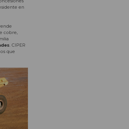
concesiones
esidente en
 vende
ae cobre,
milia
ndes
. CIPER
los que