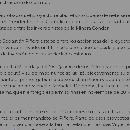
construcción de caminos.
aprobación, el proyecto recibió el visto bueno de siete ser
l Presidente de la República. Lo que no se sabía, hasta ah
estaba entre los inversionistas de la Minera Cóndor.
e Sebastián Piñera estaba entre los accionistas del proyecto
 Inversión Privado, un FIP hasta ahora desconocido y que 
 de inversión en otras sociedades mineras.
ón de La Moneda y del
family office
de los Piñera Morel, el 
 ejecutó y su permiso nunca se utilizó, efectivamente su 
rante el primer gobierno de Sebastián Piñera y quedó listo
inistración de Michelle Bachelet. De hecho, fue la ministra
liams, quien entregó el permiso final en noviembre de 2014
aba parte de una serie de inversiones mineras en las que p
rante el primer mandato de Piñera. Parte de esos proyectos 
terminó vendiéndose a la familia Délano en las Islas Vírgene