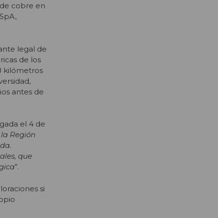
 de cobre en
 SpA,
ante legal de
ricas de los
8 kilómetros
versidad,
años antes de
lgada el 4 de
 la Región
da.
ales, que
ógica
”.
oraciones si
ropio