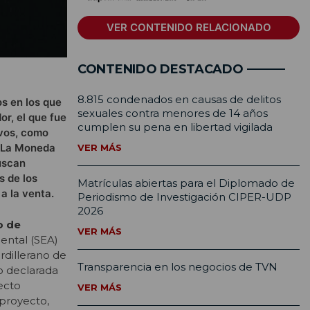
VER CONTENIDO RELACIONADO
CONTENIDO DESTACADO
8.815 condenados en causas de delitos
s en los que
sexuales contra menores de 14 años
or, el que fue
cumplen su pena en libertad vigilada
ivos, como
n La Moneda
VER MÁS
uscan
s de los
Matrículas abiertas para el Diplomado de
a la venta.
Periodismo de Investigación CIPER-UDP
2026
o de
VER MÁS
iental (SEA)
rdillerano de
Transparencia en los negocios de TVN
o declarada
yecto
VER MÁS
 proyecto,