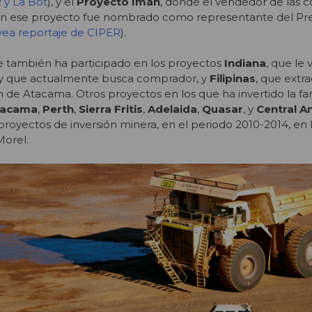
 y La Bot
), y el
Proyecto Imán
, donde el vendedor de las 
ron ese proyecto fue nombrado como representante del Pr
vea reportaje de CIPER
).
te también ha participado en los proyectos
Indiana
, que le
 y que actualmente busca comprador, y
Filipinas
, que extr
n de Atacama. Otros proyectos en los que ha invertido la fa
tacama
,
Perth
,
Sierra Fritis
,
Adelaida
,
Quasar
, y
Central A
 proyectos de inversión minera, en el periodo 2010-2014, en 
Morel.