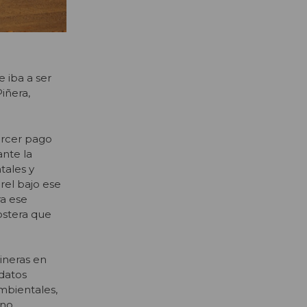
e iba a ser
iñera,
ercer pago
nte la
tales y
rel bajo ese
ra ese
ostera que
ineras en
datos
mbientales,
 no