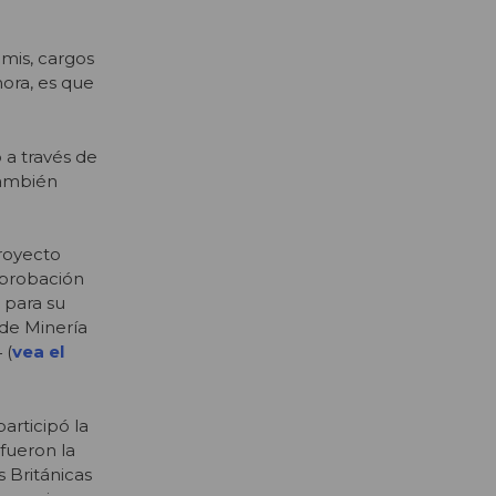
emis, cargos
ora, es que
 a través de
también
proyecto
aprobación
 para su
 de Minería
 (
vea el
articipó la
fueron la
s Británicas