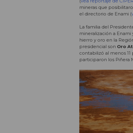
(
vea reportaje de CIPER
mineras que posibilita
el directorio de Enami (
La familia del Presiden
mineralización a Enami
hierro y oro en la Regió
presidencial son
Oro A
contabilizó al menos 11
participaron los Piñera 