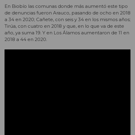
En Biobío las comunas donde más aumentó este tipo
de denuncias fueron Arauco, pasando de ocho en 2018
a 34 en 2020; Cañete, con seis y 34 en los mismos años;
Tirúa, con cuatro en 2018 y que, en lo que va de este
año, ya suma 19. Y en Los Álamos aumentaron de 11 en
2018 a 44 en 2020.