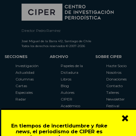
Director: Pedro Ramírez
José Miguel de la Barra 412, Santiago de Chile
Todos los derechos reservados © 2007-2026
SECCIONES
ARCHIVO
SOBRE CIPER
Investigación
Papeles de la
Hazte Socio
Actualidad
Dictadura
Nosotros
Columnas
Libros
Donaciones
Cartas
Blog
Contacto
Especiales
Autores
Talleres
Radar
CIPER
Newsletter
Académico
Festival
×
LaBot
Constituyente
En tiempos de incertidumbre y
fake
Al Plebiscito
news
, el periodismo de CIPER es
con CIPER