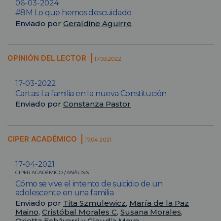
06-03-2024
#8M Lo que hemos descuidado
Enviado por
Geraldine Aguirre
OPINIÓN DEL LECTOR
17.03.2022
17-03-2022
Cartas: La familia en la nueva Constitución
Enviado por
Constanza Pastor
CIPER ACADÉMICO
17.04.2021
17-04-2021
CIPER ACADÉMICO / ANÁLISIS
Cómo se vive el intento de suicidio de un
adolescente en una familia
Enviado por
Tita Szmulewicz
,
María de la Paz
Maino
,
Cristóbal Morales C
,
Susana Morales
,
Orietta Echávarri
y
Claudia Moya