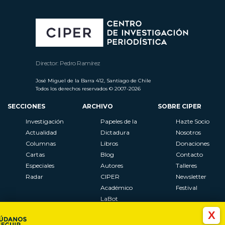
Director: Pedro Ramírez
José Miguel de la Barra 412, Santiago de Chile
Todos los derechos reservados © 2007-2026
SECCIONES
ARCHIVO
SOBRE CIPER
Investigación
Papeles de la
Hazte Socio
Actualidad
Dictadura
Nosotros
Columnas
Libros
Donaciones
Cartas
Blog
Contacto
Especiales
Autores
Talleres
Radar
CIPER
Newsletter
Académico
Festival
LaBot
Constituyente
X
Al Plebiscito