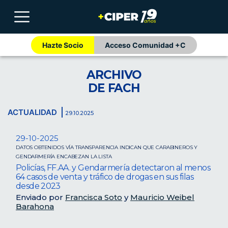
Hazte Socio
Acceso Comunidad +C
ARCHIVO
DE FACH
ACTUALIDAD
29.10.2025
29-10-2025
DATOS OBTENIDOS VÍA TRANSPARENCIA INDICAN QUE CARABINEROS Y
GENDARMERÍA ENCABEZAN LA LISTA
Policías, FF.AA. y Gendarmería detectaron al menos
64 casos de venta y tráfico de drogas en sus filas
desde 2023
Enviado por
Francisca Soto
y
Mauricio Weibel
Barahona