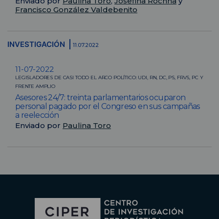
Enviado por
Paulina Toro
,
Josefina Rochna
y
Francisco González Valdebenito
INVESTIGACIÓN
11.07.2022
11-07-2022
LEGISLADORES DE CASI TODO EL ARCO POLÍTICO: UDI, RN, DC, PS, FRVS, PC Y
FRENTE AMPLIO
Asesores 24/7: treinta parlamentarios ocuparon
personal pagado por el Congreso en sus campañas
a reelección
Enviado por
Paulina Toro