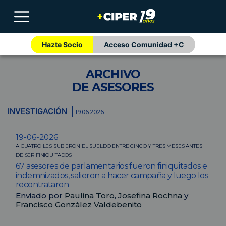
Hazte Socio
Acceso Comunidad +C
ARCHIVO
DE ASESORES
INVESTIGACIÓN
19.06.2026
19-06-2026
A CUATRO LES SUBIERON EL SUELDO ENTRE CINCO Y TRES MESES ANTES
DE SER FINIQUITADOS
67 asesores de parlamentarios fueron finiquitados e
indemnizados, salieron a hacer campaña y luego los
recontrataron
Enviado por
Paulina Toro
,
Josefina Rochna
y
Francisco González Valdebenito