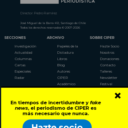
Director: Pedro Ramírez
José Miguel de la Barra 412, Santiago de Chile
Todos los derechos reservados © 2007-2026
SECCIONES
ARCHIVO
SOBRE CIPER
Investigación
Papeles de la
Hazte Socio
Actualidad
Dictadura
Nosotros
Columnas
Libros
Donaciones
Cartas
Blog
Contacto
Especiales
Autores
Talleres
Radar
CIPER
Newsletter
Académico
Festival
×
LaBot
Constituyente
En tiempos de incertidumbre y
fake
Al Plebiscito
news
, el periodismo de CIPER es
con CIPER
más necesario que nunca.
Síguenos en:
Hazte socio