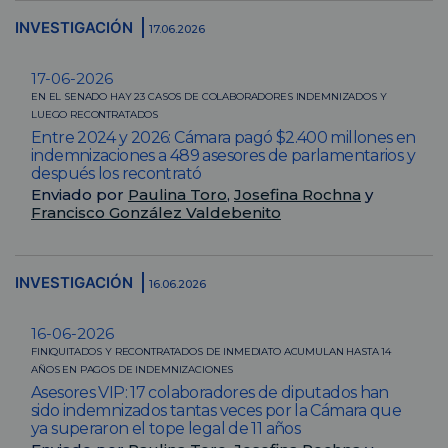
INVESTIGACIÓN
17.06.2026
17-06-2026
EN EL SENADO HAY 23 CASOS DE COLABORADORES INDEMNIZADOS Y
LUEGO RECONTRATADOS
Entre 2024 y 2026: Cámara pagó $2.400 millones en
indemnizaciones a 489 asesores de parlamentarios y
después los recontrató
Enviado por
Paulina Toro
,
Josefina Rochna
y
Francisco González Valdebenito
INVESTIGACIÓN
16.06.2026
16-06-2026
FINIQUITADOS Y RECONTRATADOS DE INMEDIATO ACUMULAN HASTA 14
AÑOS EN PAGOS DE INDEMNIZACIONES
Asesores VIP: 17 colaboradores de diputados han
sido indemnizados tantas veces por la Cámara que
ya superaron el tope legal de 11 años