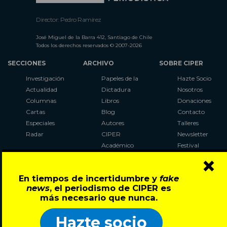
Director: Pedro Ramírez
José Miguel de la Barra 412, Santiago de Chile
Todos los derechos reservados © 2007-2026
SECCIONES
ARCHIVO
SOBRE CIPER
Investigación
Papeles de la
Hazte Socio
Actualidad
Dictadura
Nosotros
Columnas
Libros
Donaciones
Cartas
Blog
Contacto
Especiales
Autores
Talleres
Radar
CIPER
Newsletter
Académico
Festival
×
LaBot
Constituyente
En tiempos de incertidumbre y
fake
Al Plebiscito
news
, el periodismo de CIPER es
con CIPER
más necesario que nunca.
Síguenos en:
Hazte socio