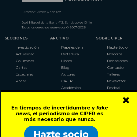
Director: Pedro Ramírez
José Miguel de la Barra 412, Santiago de Chile
Todos los derechos reservados © 2007-2026
SECCIONES
ARCHIVO
SOBRE CIPER
Investigación
Papeles de la
Hazte Socio
Actualidad
Dictadura
Nosotros
Columnas
Libros
Donaciones
Cartas
Blog
Contacto
Especiales
Autores
Talleres
Radar
CIPER
Newsletter
Académico
Festival
×
LaBot
Constituyente
En tiempos de incertidumbre y
fake
Al Plebiscito
news
, el periodismo de CIPER es
con CIPER
más necesario que nunca.
Síguenos en:
Hazte socio