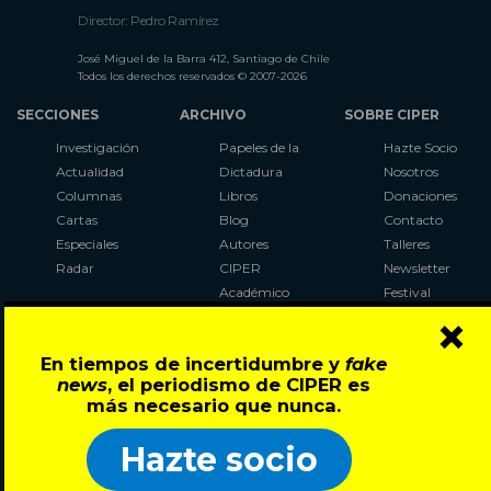
Director: Pedro Ramírez
José Miguel de la Barra 412, Santiago de Chile
Todos los derechos reservados © 2007-2026
SECCIONES
ARCHIVO
SOBRE CIPER
Investigación
Papeles de la
Hazte Socio
Actualidad
Dictadura
Nosotros
Columnas
Libros
Donaciones
Cartas
Blog
Contacto
Especiales
Autores
Talleres
Radar
CIPER
Newsletter
Académico
Festival
×
LaBot
Constituyente
En tiempos de incertidumbre y
fake
Al Plebiscito
news
, el periodismo de CIPER es
con CIPER
más necesario que nunca.
Síguenos en:
Hazte socio