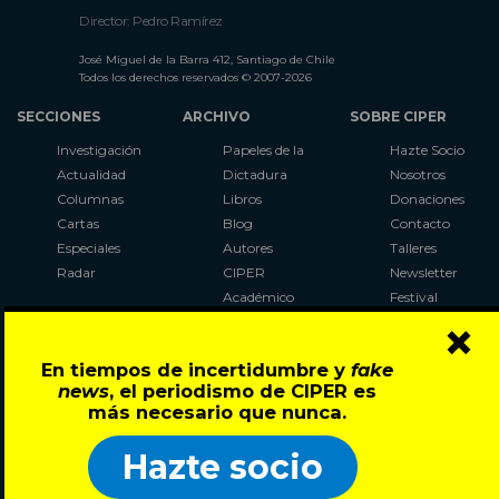
Director: Pedro Ramírez
José Miguel de la Barra 412, Santiago de Chile
Todos los derechos reservados © 2007-2026
SECCIONES
ARCHIVO
SOBRE CIPER
Investigación
Papeles de la
Hazte Socio
Actualidad
Dictadura
Nosotros
Columnas
Libros
Donaciones
Cartas
Blog
Contacto
Especiales
Autores
Talleres
Radar
CIPER
Newsletter
Académico
Festival
×
LaBot
Constituyente
En tiempos de incertidumbre y
fake
Al Plebiscito
news
, el periodismo de CIPER es
con CIPER
más necesario que nunca.
Síguenos en:
Hazte socio