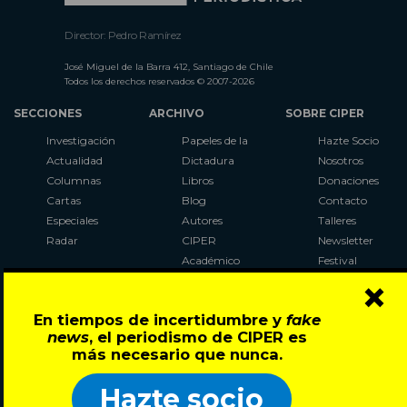
Director: Pedro Ramírez
José Miguel de la Barra 412, Santiago de Chile
Todos los derechos reservados © 2007-2026
SECCIONES
ARCHIVO
SOBRE CIPER
Investigación
Papeles de la
Hazte Socio
Actualidad
Dictadura
Nosotros
Columnas
Libros
Donaciones
Cartas
Blog
Contacto
Especiales
Autores
Talleres
Radar
CIPER
Newsletter
Académico
Festival
×
LaBot
Constituyente
En tiempos de incertidumbre y
fake
Al Plebiscito
news
, el periodismo de CIPER es
con CIPER
más necesario que nunca.
Síguenos en:
Hazte socio