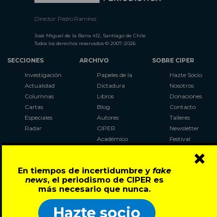
Director: Pedro Ramírez
José Miguel de la Barra 412, Santiago de Chile
Todos los derechos reservados © 2007-2026
SECCIONES
ARCHIVO
SOBRE CIPER
Investigación
Papeles de la
Hazte Socio
Actualidad
Dictadura
Nosotros
Columnas
Libros
Donaciones
Cartas
Blog
Contacto
Especiales
Autores
Talleres
Radar
CIPER
Newsletter
Académico
Festival
×
LaBot
Constituyente
En tiempos de incertidumbre y
fake
Al Plebiscito
news
, el periodismo de CIPER es
con CIPER
más necesario que nunca.
Síguenos en:
Hazte socio