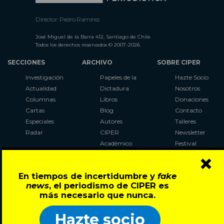
Director: Pedro Ramírez
José Miguel de la Barra 412, Santiago de Chile
Todos los derechos reservados © 2007-2026
SECCIONES
ARCHIVO
SOBRE CIPER
Investigación
Papeles de la
Hazte Socio
Actualidad
Dictadura
Nosotros
Columnas
Libros
Donaciones
Cartas
Blog
Contacto
Especiales
Autores
Talleres
Radar
CIPER
Newsletter
Académico
Festival
×
LaBot
Constituyente
En tiempos de incertidumbre y
fake
Al Plebiscito
news
, el periodismo de CIPER es
con CIPER
más necesario que nunca.
Síguenos en:
Hazte socio