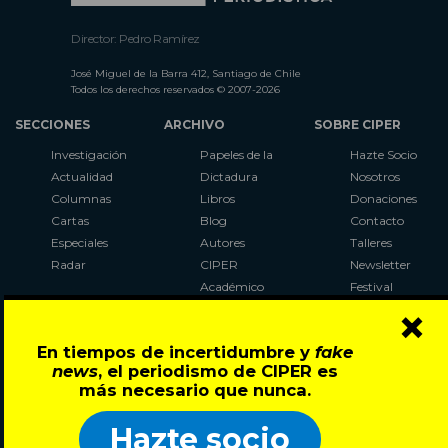
Director: Pedro Ramírez
José Miguel de la Barra 412, Santiago de Chile
Todos los derechos reservados © 2007-2026
SECCIONES
ARCHIVO
SOBRE CIPER
Investigación
Papeles de la
Hazte Socio
Actualidad
Dictadura
Nosotros
Columnas
Libros
Donaciones
Cartas
Blog
Contacto
Especiales
Autores
Talleres
Radar
CIPER
Newsletter
Académico
Festival
×
LaBot
Constituyente
En tiempos de incertidumbre y
fake
Al Plebiscito
news
, el periodismo de CIPER es
con CIPER
más necesario que nunca.
Síguenos en:
Hazte socio