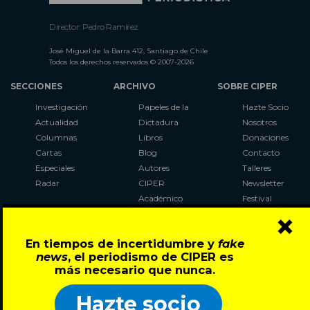
Director: Pedro Ramírez
José Miguel de la Barra 412, Santiago de Chile
Todos los derechos reservados © 2007-2026
SECCIONES
ARCHIVO
SOBRE CIPER
Investigación
Papeles de la
Hazte Socio
Actualidad
Dictadura
Nosotros
Columnas
Libros
Donaciones
Cartas
Blog
Contacto
Especiales
Autores
Talleres
Radar
CIPER
Newsletter
Académico
Festival
×
LaBot
Constituyente
En tiempos de incertidumbre y
fake
Al Plebiscito
news
, el periodismo de CIPER es
con CIPER
más necesario que nunca.
Síguenos en:
Hazte socio