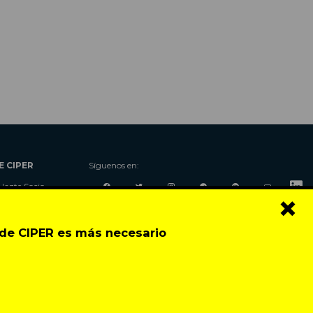
E CIPER
Síguenos en:
Hazte Socio
×
Nosotros
Donaciones
o de CIPER es más necesario
Contacto
Talleres
Newsletter
Festival