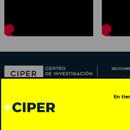
SECCION
Inve
Actu
Col
Director: Pedro Ramírez
En ti
Cart
José Miguel de la Barra 412, Santiago de Chile
Espe
Todos los derechos reservados © 2007-2026
Rada