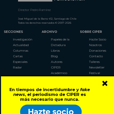
Director: Pedro Ramírez
José Miguel de la Barra 412, Santiago de Chile
Todos los derechos reservados © 2007-2026
SECCIONES
ARCHIVO
SOBRE CIPER
Investigación
Papeles de la
Hazte Socio
Actualidad
Dictadura
Nosotros
Columnas
Libros
Donaciones
Cartas
Blog
Contacto
Especiales
Autores
Talleres
Radar
CIPER
Newsletter
Académico
Festival
×
LaBot
Constituyente
En tiempos de incertidumbre y
fake
Al Plebiscito
news
, el periodismo de CIPER es
con CIPER
más necesario que nunca.
Síguenos en:
Hazte socio