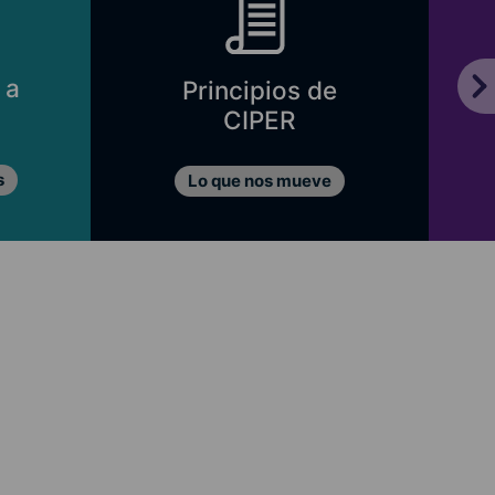
 a
Principios de
CIPER
s
Lo que nos mueve