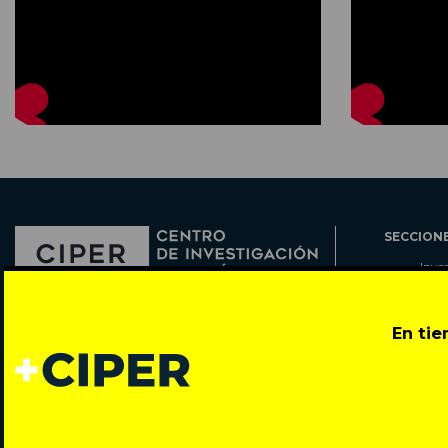
SECCION
Inve
Actu
Col
Director: Pedro Ramírez
En ti
Cart
José Miguel de la Barra 412, Santiago de Chile
Espe
Todos los derechos reservados © 2007-2026
Rada