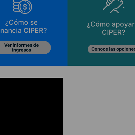
¿Cómo se
¿Cómo apoyar
inancia CIPER?
CIPER?
Ver informes de
Conoce las opcione
ingresos