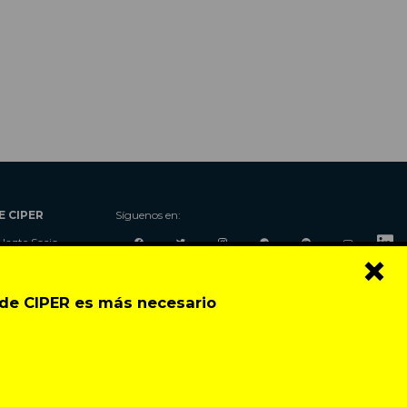
E CIPER
Síguenos en:
Hazte Socio
×
Nosotros
Donaciones
o de CIPER es más necesario
Contacto
Talleres
Newsletter
Festival