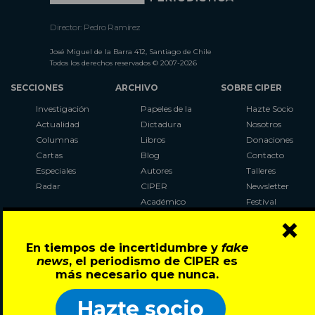
Director: Pedro Ramírez
José Miguel de la Barra 412, Santiago de Chile
Todos los derechos reservados © 2007-2026
SECCIONES
ARCHIVO
SOBRE CIPER
Investigación
Papeles de la
Hazte Socio
Actualidad
Dictadura
Nosotros
Columnas
Libros
Donaciones
Cartas
Blog
Contacto
Especiales
Autores
Talleres
Radar
CIPER
Newsletter
Académico
Festival
×
LaBot
Constituyente
En tiempos de incertidumbre y
fake
Al Plebiscito
news
, el periodismo de CIPER es
con CIPER
más necesario que nunca.
Síguenos en:
Hazte socio